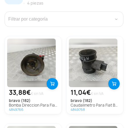
4 piezas
›
33,88€
11,04€
€ sin IVA
€ sin IVA
bravo (182)
bravo (182)
Bomba Direccion Para Fiat Bravo
Caudalimetro Para Fiat Bravo
4849766
4849768