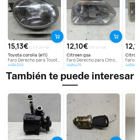
15,13€
12,10€
12,1
12.5 € sin IVA
10 € sin IVA
toyota
corolla (e11)
citroen
gsa
citroe
Faro Derecho para Toyota Corolla (E11)
Faro Derecho para Citroën Gsa
Faro Dere
4484349
4484415
448440
También te puede interesar