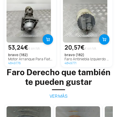
53,24€
20,57€
€ sin IVA
€ sin IVA
bravo (182)
bravo (182)
Motor Arranque Para Fiat Bravo
Faro Antiniebla Izquierdo para Fiat Bravo (182)
4849776
4849771
Faro Derecho que también
te pueden gustar
VER MÁS