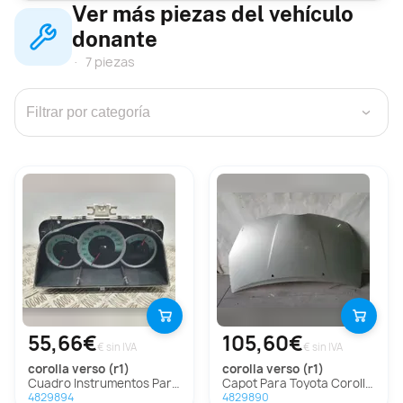
Ver más piezas del vehículo
donante
7 piezas
›
55,66€
105,60€
€ sin IVA
€ sin IVA
corolla verso (r1)
corolla verso (r1)
Cuadro Instrumentos Para Toyota Corolla Verso
Capot Para Toyota Corolla Verso
4829894
4829890