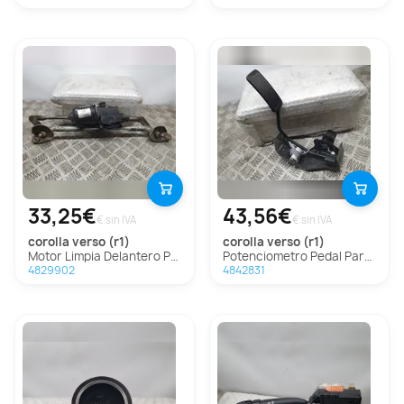
33,25€
43,56€
€ sin IVA
€ sin IVA
corolla verso (r1)
corolla verso (r1)
Motor Limpia Delantero Para Toyota Corolla Verso
Potenciometro Pedal Para Toyota Corolla Verso
4829902
4842831