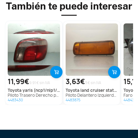
También te puede interesar
11,99€
3,63€
15,1
9.91 € sin IVA
3 € sin IVA
toyota
yaris (ncp1/nlp1/scp1)
toyota
land cruiser station (j8)
toyota
Piloto Trasero Derecho para Toyota Yaris (Ncp1/Nlp1/Scp1)
Piloto Delantero Izquierdo para Toyota Land Cruiser Station (J8)
Faro Derec
4483430
4483875
448434