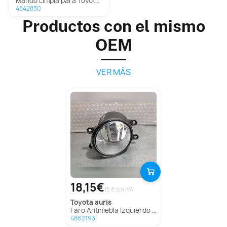
Mando Limpia para Toyota Corolla Verso (R1)
4842830
Productos con el mismo
OEM
VER MÁS
18,15€
15 € sin IVA
toyota
auris
Faro Antiniebla Izquierdo para Toyota Auris
4862193