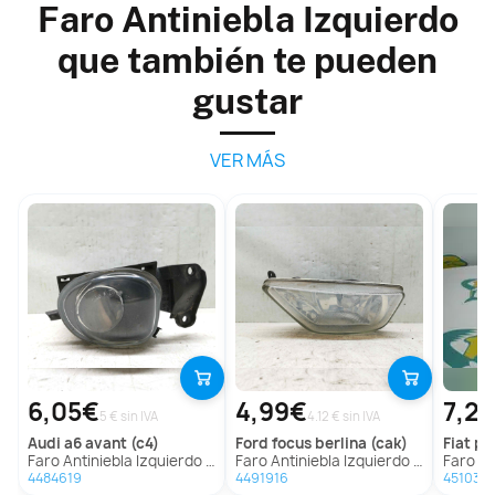
Faro Antiniebla Izquierdo
que también te pueden
gustar
VER MÁS
6,05€
4,99€
7,2
5 € sin IVA
4.12 € sin IVA
audi
a6 avant (c4)
ford
focus berlina (cak)
fiat
pun
Faro Antiniebla Izquierdo para Audi A6 Avant (C4)
Faro Antiniebla Izquierdo para Ford Focus Berlina (Cak)
Faro Antinie
4484619
4491916
451033