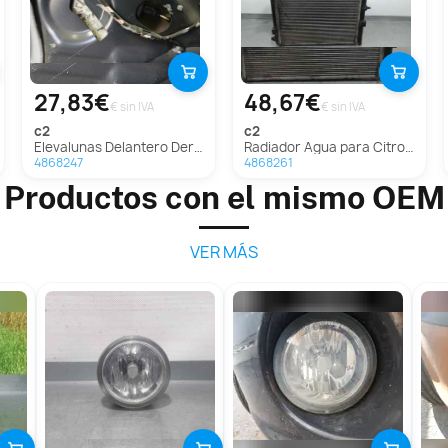
27,83€
48,67€
€ sin IVA
€ sin IVA
c2
c2
Elevalunas Delantero Derecho para Citroën C2
Radiador Agua para Citroën C2
4868247
4868261
Productos con el mismo OEM
VER MÁS