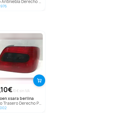
Antiniebla Derecho Para Hyundai Elantra
4976
,10€
10 € sin IVA
troen
xsara berlina
 Trasero Derecho Para Citroen Xsara Berlina
1002