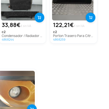
33,88€
122,21€
€ sin IVA
€ sin IVA
c2
c2
Condensador / Radiador Aire Acondicionado para Citroën C2
Porton Trasero Para Citroen C2
4868244
4868259