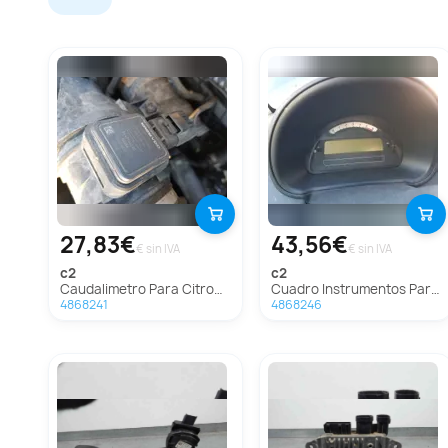
27,83€
43,56€
€ sin IVA
€ sin IVA
c2
c2
Caudalimetro Para Citroen C2
Cuadro Instrumentos Para Citroen C2
4868241
4868246