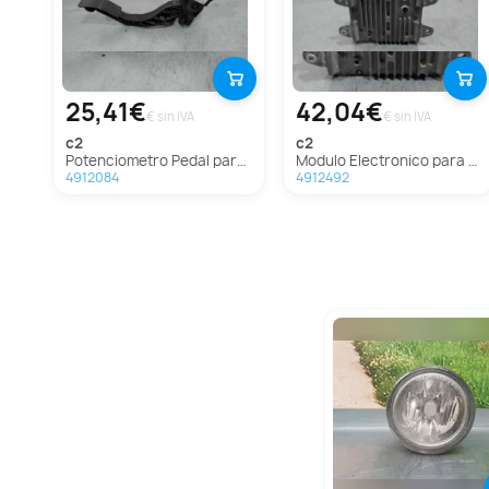
25,41€
42,04€
€ sin IVA
€ sin IVA
c2
c2
Potenciometro Pedal para Citroën C2
Modulo Electronico para Citroën C2
4912084
4912492