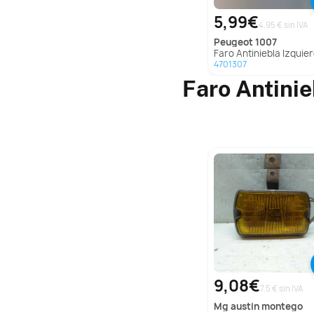
5,99€
4.95 € sin IVA
peugeot
1007
Faro Antiniebla Izquierdo Para Peugeo
4701307
Faro Antini
9,08€
7.5 € sin IVA
mg
austin montego