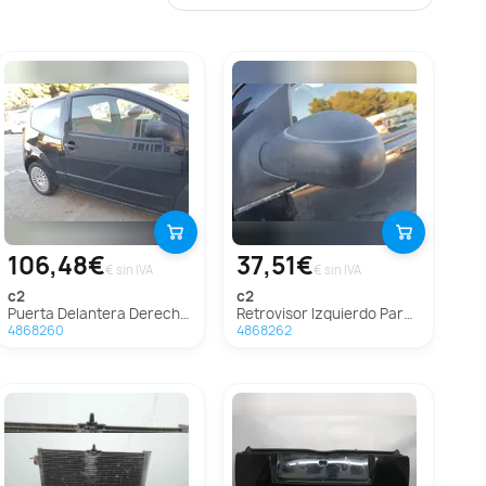
106,48€
37,51€
€ sin IVA
€ sin IVA
c2
c2
Puerta Delantera Derecha Para Citroen C2
Retrovisor Izquierdo Para Citroen C2
4868260
4868262