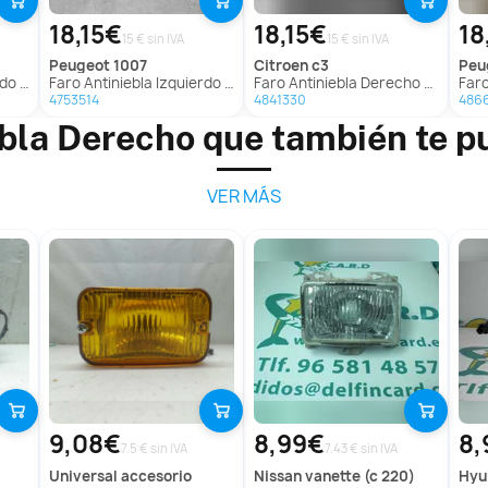
18,15€
18,15€
18
15 € sin IVA
15 € sin IVA
peugeot
1007
citroen
c3
pe
t 1007
Faro Antiniebla Izquierdo para Peugeot 1007
Faro Antiniebla Derecho Para Citroen C3
Faro 
4753514
4841330
486
ebla Derecho que también te p
VER MÁS
9,08€
8,99€
8,
7.5 € sin IVA
7.43 € sin IVA
universal
accesorio
nissan
vanette (c 220)
hy