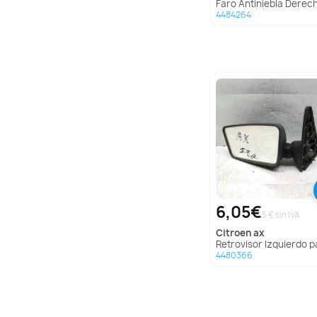
Faro Antiniebla Derecho para Mg Austin Mo
4484264
6,05€
5 € sin IVA
citroen
ax
Retrovisor Izquierdo para Citroën
4480366