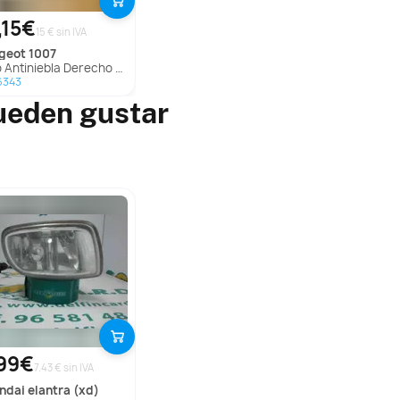
,15€
15 € sin IVA
ugeot
1007
Antiniebla Derecho Para Peugeot 1007
6343
ueden gustar
99€
7.43 € sin IVA
undai
elantra (xd)