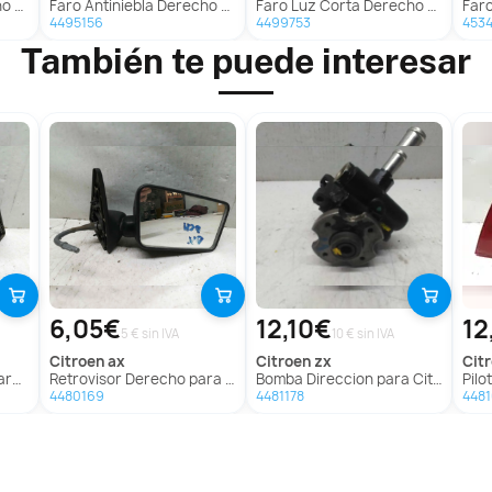
ntego
Faro Antiniebla Derecho para Universal Accesorio
Faro Luz Corta Derecho Para Nissan Vanette
Faro 
4495156
4499753
453
También te puede interesar
6,05€
12,10€
12
5 € sin IVA
10 € sin IVA
citroen
ax
citroen
zx
ci
 Ax
Retrovisor Derecho para Citroën Ax
Bomba Direccion para Citroën Zx
Piloto
4480169
4481178
448