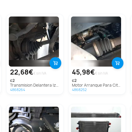
22,68€
45,98€
€ sin IVA
€ sin IVA
c2
c2
Transmision Delantera Izquierda Para Citroen C2
Motor Arranque Para Citroen C2
4868264
4868252