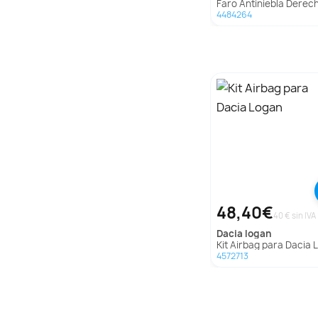
Faro Antiniebla Derecho para Mg Austin Mo
4484264
48,40€
40 € sin IVA
dacia
logan
Kit Airbag para Dacia Lo
4572713