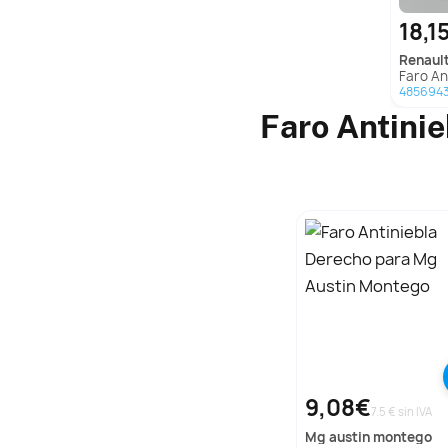
18,1
renaul
Faro Antinie
485694
Faro Antini
9,08€
7.5 € sin IVA
mg
austin montego