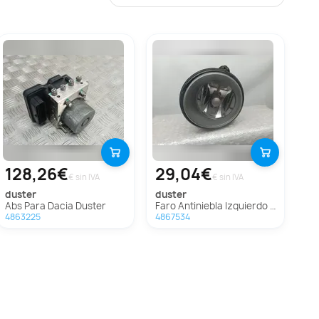
128,26€
29,04€
€ sin IVA
€ sin IVA
duster
duster
Abs Para Dacia Duster
Faro Antiniebla Izquierdo Para Dacia Duster
4863225
4867534