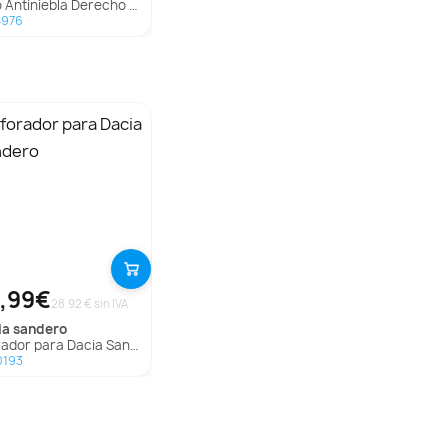
Antiniebla Derecho Para Hyundai Elantra
4976
,99€
28.92 € sin IVA
ia
sandero
rador para Dacia Sandero
0193