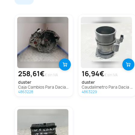
258,61€
16,94€
€ sin IVA
€ sin IVA
duster
duster
Caja Cambios Para Dacia Duster
Caudalimetro Para Dacia Duster
4863228
4863229