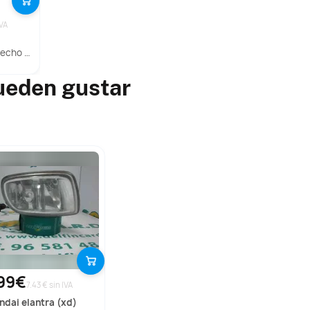
IVA
lt Clio Iii
ueden gustar
99€
7.43 € sin IVA
undai
elantra (xd)