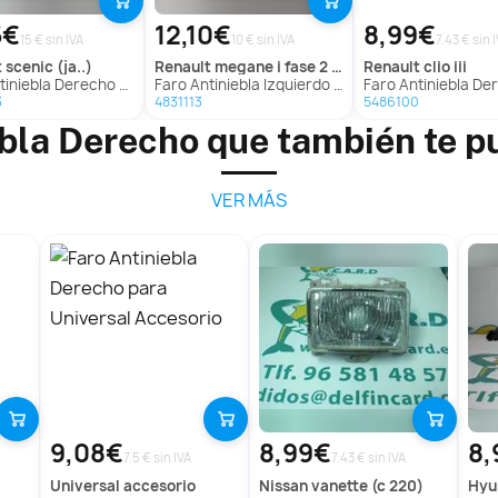
5€
12,10€
8,99€
15 € sin IVA
10 € sin IVA
7.43 € sin 
t
scenic (ja..)
renault
megane i fase 2 classic (la..)
renault
clio iii
bla Derecho Para Renault Scenic
Faro Antiniebla Izquierdo Para Renault Megane I Fase 2 Classic
Faro Antiniebla Derecho para Renau
3
4831113
5486100
ebla Derecho que también te p
VER MÁS
9,08€
8,99€
8,
7.5 € sin IVA
7.43 € sin IVA
universal
accesorio
nissan
vanette (c 220)
hy