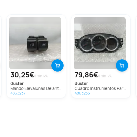
30,25€
79,86€
€ sin IVA
€ sin IVA
duster
duster
Mando Elevalunas Delantero Izquierdo Para Dacia Duster
Cuadro Instrumentos Para Dacia Duster
4863237
4863233