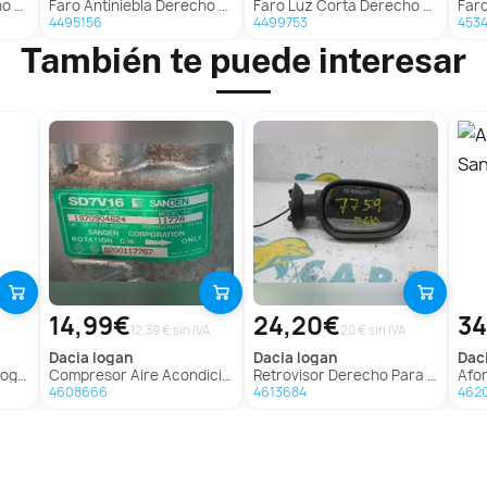
ntego
Faro Antiniebla Derecho para Universal Accesorio
Faro Luz Corta Derecho Para Nissan Vanette
Faro 
4495156
4499753
453
También te puede interesar
14,99€
24,20€
34
12.39 € sin IVA
20 € sin IVA
dacia
logan
dacia
logan
dac
gan
Compresor Aire Acondicionado para Dacia Logan
Retrovisor Derecho Para Dacia Logan
Afo
4608666
4613684
462