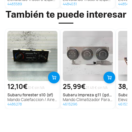
4483589
4484031
448540
También te puede interesar
12,10€
25,99€
38,
10 € sin IVA
21.48 € sin IVA
subaru
forester s10 (sf)
subaru
impreza g11 (gd/gg)
subar
Mando Calefaccion / Aire Acondicionado para Subaru Forester S10 (Sf)
Mando Climatizador Para Subaru Impreza G11
Elevalunas Tr
4486278
4615296
461530