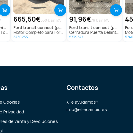
665,50€
91,96€
45
A
550 € sin IVA
76 € sin IVA
umen
ford
transit connect (p65_, p70_, p80_)
ford
transit connect (p65_, p70_, p80_)
for
novolumen
Motor Completo para Ford Transit Connect (P65_, P70_, P80_)
Cerradura Puerta Delantera Izquierda para Ford Transit Connect (P65_, P70_, P80_)
Moto
5730233
5739877
5740
cas
Contactos
de Cookies
¿Te ayudamos?
info@elrecambio.es
de Privacidad
nes de venta y Devoluciones
al