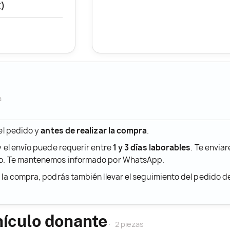
E)
a
 el pedido y
antes de realizar la compra
.
y el envío puede requerir entre
1 y 3 días laborables
. Te envia
ido. Te mantenemos informado por WhatsApp.
r la compra, podrás también llevar el seguimiento del pedido 
hículo donante
2 piezas