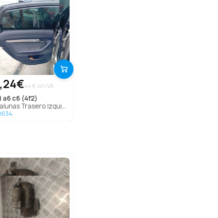
,24€
44 € sin IVA
i
a6 c6 (4f2)
unas Trasero Izquierdo para Audi A6 C6 (4F2)
0634