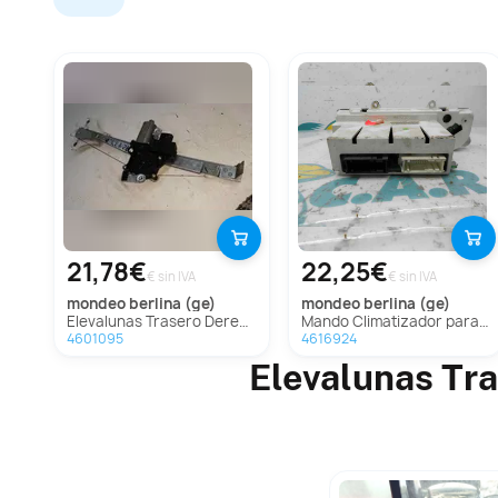
21,78€
22,25€
€ sin IVA
€ sin IVA
mondeo berlina (ge)
mondeo berlina (ge)
Elevalunas Trasero Derecho Para Ford Mondeo Berlina
Mando Climatizador para Ford Mondeo Berlina (Ge)
4601095
4616924
Elevalunas Tra