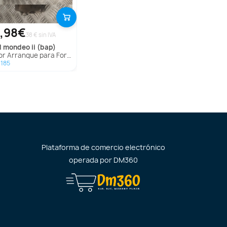
,98€
38 € sin IVA
d
mondeo ii (bap)
r Arranque para Ford Mondeo Ii (Bap)
185
Plataforma de comercio electrónico
operada por
DM360