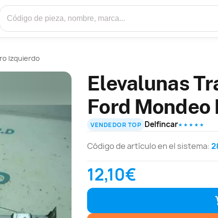
ro Izquierdo
Elevalunas Tr
Ford Mondeo 
Delfincar
VENDEDOR TOP
★ ★ ★ ★ ★
Código de artículo en el sistema:
2
12,10€