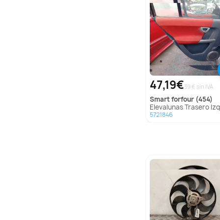
47,19€
39 € sin IVA
smart
forfour (454)
Elevalunas Trasero Izquierdo para Smart Forfour (
5721846