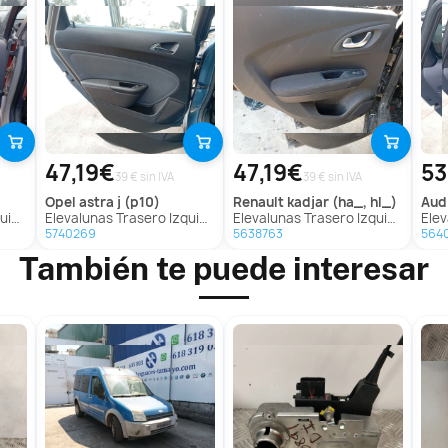
47,19€
47,19€
53
39 € sin IVA
39 € sin IVA
opel
astra j (p10)
renault
kadjar (ha_, hl_)
aud
454)
Elevalunas Trasero Izquierdo para Opel Astra J (P10)
Elevalunas Trasero Izquierdo para Renault Kadjar (Ha_, Hl_)
Eleval
5740269
5638763
564
También te puede interesar