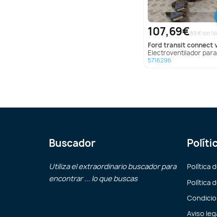
107,69€
89 € sin IV
ford
transit connect v408 furgoneta/monovol
Electroventilador para Ford Transit Connect V408 Furgoneta/Mo
5716296
Buscador
Políti
Utiliza el extraordinario buscador para
Política 
encontrar ... lo que buscas
Política 
Condicio
Aviso leg