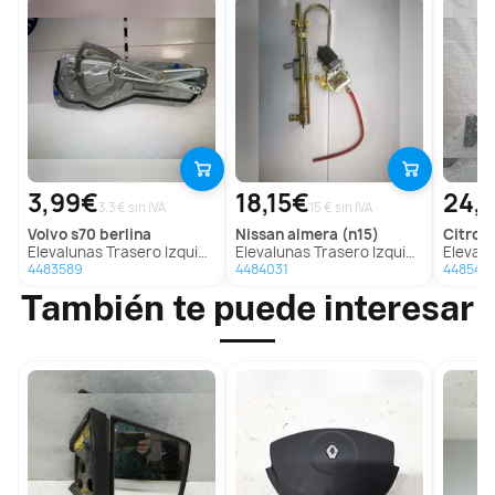
3,99€
18,15€
24,
3.3 € sin IVA
15 € sin IVA
volvo
s70 berlina
nissan
almera (n15)
citroe
Elevalunas Trasero Izquierdo Para Volvo S70 Berlina
Elevalunas Trasero Izquierdo Para Nissan Almera
Elevalunas Tra
4483589
4484031
448540
También te puede interesar