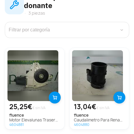
donante
3 piezas
›
25,25€
13,04€
€ sin IVA
€ sin IVA
fluence
fluence
Motor Elevalunas Trasero Derecho Para Renault Fluence
Caudalimetro Para Renault Fluence
4604881
4604880