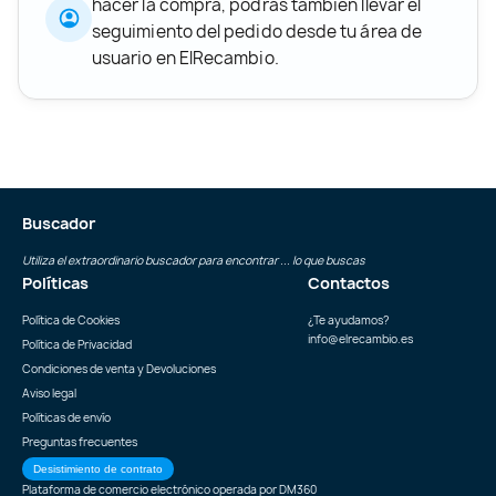
hacer la compra, podrás también llevar el
seguimiento del pedido desde tu área de
usuario en ElRecambio.
Buscador
Utiliza el extraordinario buscador para encontrar ... lo que buscas
Políticas
Contactos
Política de Cookies
¿Te ayudamos?
info@elrecambio.es
Política de Privacidad
Condiciones de venta y Devoluciones
Aviso legal
Políticas de envío
Preguntas frecuentes
Desistimiento de contrato
Plataforma de comercio electrónico operada por
DM360