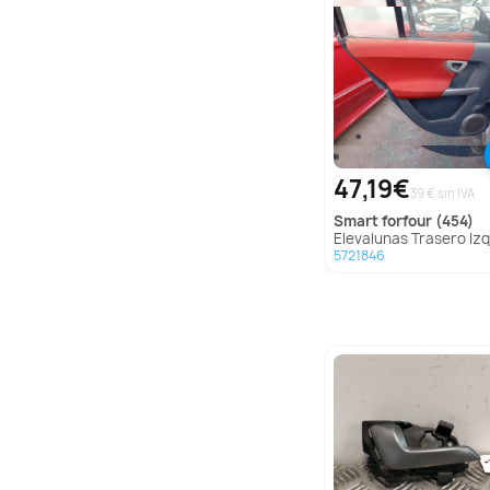
47,19€
39 € sin IVA
smart
forfour (454)
Elevalunas Trasero Izquierdo para Smart Forfour (
5721846