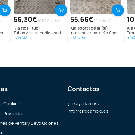
56,30€
55,66€
10
A
46.53 € sin IVA
46 € sin IVA
kia
rio iii (ub)
kia
sportage iii (sl)
kia
i (Ub)
Tubos Aire Acondicionado para Kia Rio Iii (Ub)
Intercooler para Kia Sportage Iii (Sl)
Trans
5714733
5730794
574
cas
Contactos
de Cookies
¿Te ayudamos?
info@elrecambio.es
de Privacidad
nes de venta y Devoluciones
al