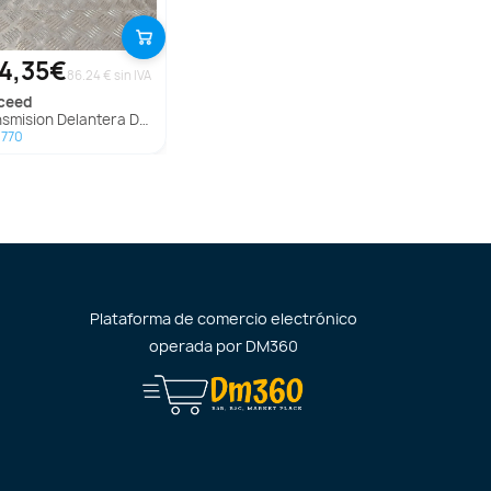
4,35€
86.24 € sin IVA
ceed
mision Delantera Derecha para Kia Ceed
0770
Plataforma de comercio electrónico
operada por
DM360