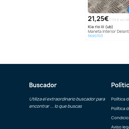
21,25€
17.56 € sin IV
kia
rio iii (ub)
Maneta Interior Delantera Izquierda para Kia Rio Ii
5690703
Buscador
Políti
Utiliza el extraordinario buscador para
Política 
encontrar ... lo que buscas
Política 
Condicio
Aviso leg