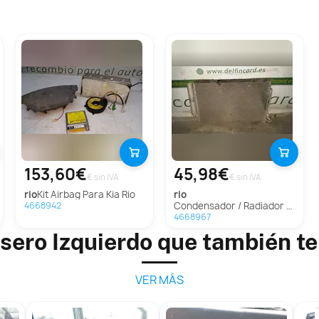
153,60€
45,98€
€ sin IVA
€ sin IVA
rio
Kit Airbag Para Kia Rio
rio
Condensador / Radiador Aire Acondicionado Para Kia Rio
4668942
4668967
sero Izquierdo que también t
VER MÁS