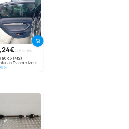
,24€
44 € sin IVA
i
a6 c6 (4f2)
unas Trasero Izquierdo para Audi A6 C6 (4F2)
0634