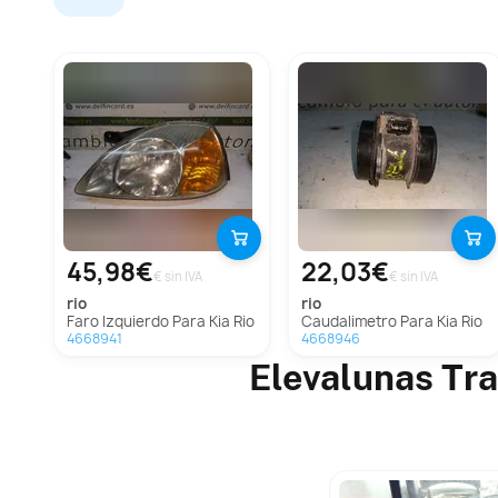
45,98€
22,03€
€ sin IVA
€ sin IVA
rio
rio
Faro Izquierdo Para Kia Rio
Caudalimetro Para Kia Rio
4668941
4668946
Elevalunas Tra