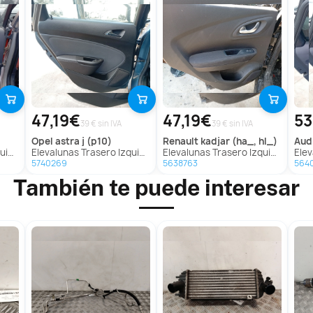
47,19€
47,19€
53
39 € sin IVA
39 € sin IVA
opel
astra j (p10)
renault
kadjar (ha_, hl_)
aud
454)
Elevalunas Trasero Izquierdo para Opel Astra J (P10)
Elevalunas Trasero Izquierdo para Renault Kadjar (Ha_, Hl_)
Eleval
5740269
5638763
564
También te puede interesar