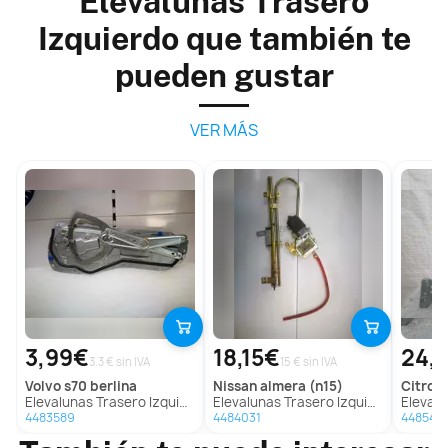
Elevalunas Trasero
Izquierdo que también te
pueden gustar
VER MÁS
3,99€
18,15€
24,
3.3 € sin IVA
15 € sin IVA
volvo
s70 berlina
nissan
almera (n15)
citroe
Elevalunas Trasero Izquierdo Para Volvo S70 Berlina
Elevalunas Trasero Izquierdo Para Nissan Almera
Elevalunas Tra
4483589
4484031
448540