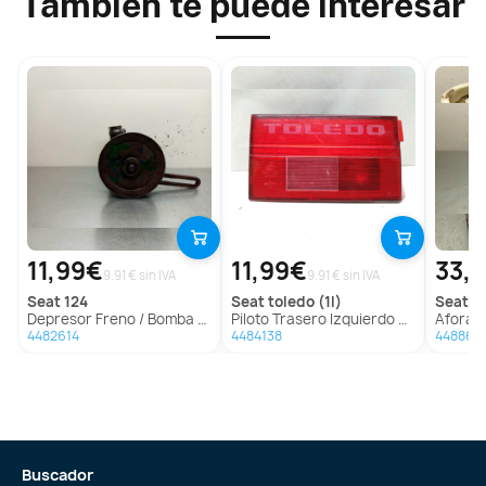
También te puede interesar
11,99€
11,99€
33,
9.91 € sin IVA
9.91 € sin IVA
seat
124
seat
toledo (1l)
seat
co
Depresor Freno / Bomba Vacio para Seat 124
Piloto Trasero Izquierdo para Seat Toledo (1L)
Aforador p
4482614
4484138
448862
Buscador