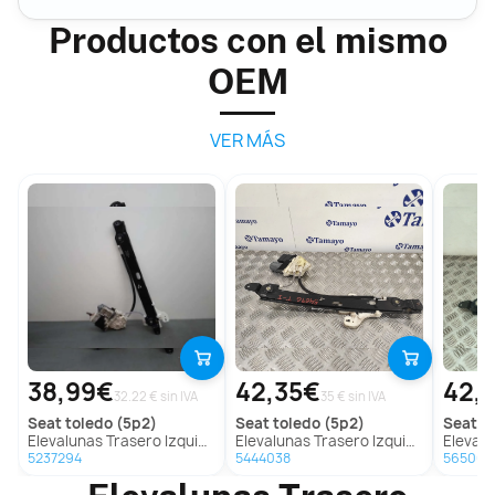
Productos con el mismo
OEM
VER MÁS
38,99€
42,35€
42,
32.22 € sin IVA
35 € sin IVA
seat
toledo (5p2)
seat
toledo (5p2)
seat
al
Elevalunas Trasero Izquierdo para Seat Toledo (5P2)
Elevalunas Trasero Izquierdo para Seat Toledo (5P2)
Elevalunas Tr
5237294
5444038
565068