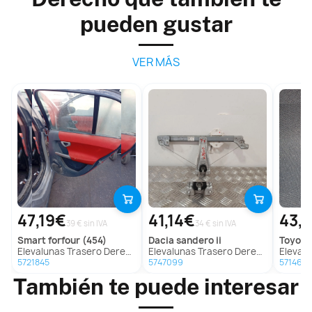
pueden gustar
VER MÁS
47,19€
41,14€
43,
39 € sin IVA
34 € sin IVA
smart
forfour (454)
dacia
sandero ii
toyota
Elevalunas Trasero Derecho para Smart Forfour (454)
Elevalunas Trasero Derecho para Dacia Sandero Ii
Elevalunas Tra
5721845
5747099
5714654
También te puede interesar