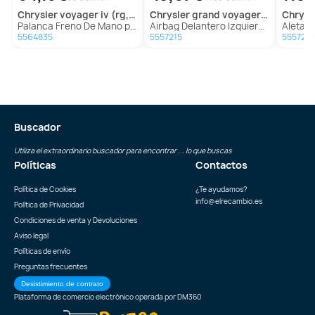
chrysler
voyager iv (rg, rs)
chrysler
grand voyager v (rt)
chrysl
Palanca Freno De Mano para Chrysler Voyager Iv (Rg, Rs)
Airbag Delantero Izquierdo para Chrysler Grand Voyager V (Rt)
Aleta Delantera
5564835
5557215
5557217
Buscador
Utiliza el extraordinario buscador para encontrar ... lo que buscas
Políticas
Contactos
Política de Cookies
¿Te ayudamos?
info@elrecambio.es
Política de Privacidad
Condiciones de venta y Devoluciones
Aviso legal
Políticas de envío
Preguntas frecuentes
Desistimiento de contrato
Plataforma de comercio electrónico operada por
DM360