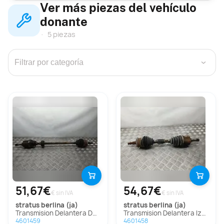
Ver más piezas del vehículo
donante
5 piezas
›
51,67€
54,67€
€ sin IVA
€ sin IVA
stratus berlina (ja)
stratus berlina (ja)
Transmision Delantera Derecha Para Chrysler Stratus Berlina
Transmision Delantera Izquierda Para Chrysler Stratus Berlina
4601459
4601458