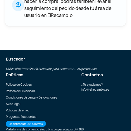
hacer la compra, podrás también llevar el
seguimiento del pedido desde tu área de
usuario en ElRecambio.
Buscador
Utiliza el extraordinario buscador para encontrar ... lo que buscas
Políticas
Contactos
Política de Cookies
¿Te ayudamos?
info@elrecambio.es
Política de Privacidad
Condiciones de venta y Devoluciones
Aviso legal
Políticas de envío
Preguntas frecuentes
Desistimiento de contrato
Plataforma de comercio electrónico operada por
DM360