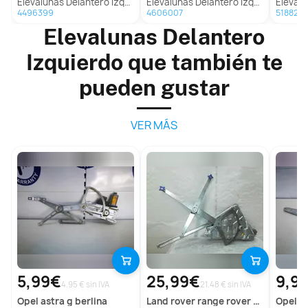
Elevalunas Delantero Izquierdo Para Fiat Punto Berlina
Elevalunas Delantero Izquierdo para Fiat Punto Berlina (188)
Elevalunas Dela
4496399
4606007
5188228
Elevalunas Delantero
Izquierdo que también te
pueden gustar
VER MÁS
5,99€
25,99€
9,9
4.95 € sin IVA
21.48 € sin IVA
opel
astra g berlina
land rover
range rover (lp)
opel
o