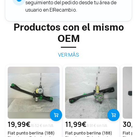
seguimiento del pedido desde tu área de
usuario en ElRecambio.
Productos con el mismo
OEM
VER MÁS
19,99€
11,99€
30,
16.52 € sin IVA
9.91 € sin IVA
fiat
punto berlina (188)
fiat
punto berlina (188)
fiat
pun