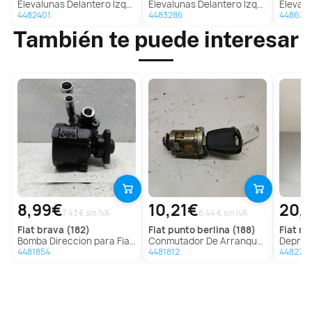
Elevalunas Delantero Izquierdo Para Opel Astra G Berlina
Elevalunas Delantero Izquierdo Para Land Rover Range Rover
Elevalunas D
4482401
4483286
448635
También te puede interesar
8,99€
10,21€
20,
7.43 € sin IVA
8.44 € sin IVA
fiat
brava (182)
fiat
punto berlina (188)
fiat
mar
Bomba Direccion para Fiat Brava (182)
Conmutador De Arranque Para Fiat Punto Berlina
Depresor Freno
4481854
4481812
448277