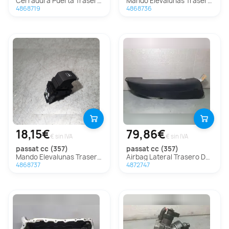
Cerradura Puerta Trasera Izquierda para Volkswagen Passat Cc (357)
Mando Elevalunas Trasero Derecho para Volkswagen Passat Cc (357)
4868719
4868736
18,15€
79,86€
€ sin IVA
€ sin IVA
passat cc (357)
passat cc (357)
Mando Elevalunas Trasero Izquierdo para Volkswagen Passat Cc (357)
Airbag Lateral Trasero Derecho Para Volkswagen Passat Cc
4868737
4872747