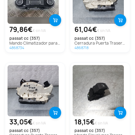
79,86€
61,04€
€ sin IVA
€ sin IVA
passat cc (357)
passat cc (357)
Mando Climatizador para Volkswagen Passat Cc
Cerradura Puerta Trasera Derecha para Volkswagen Passat Cc (357)
4868734
4868718
33,05€
18,15€
€ sin IVA
€ sin IVA
passat cc (357)
passat cc (357)