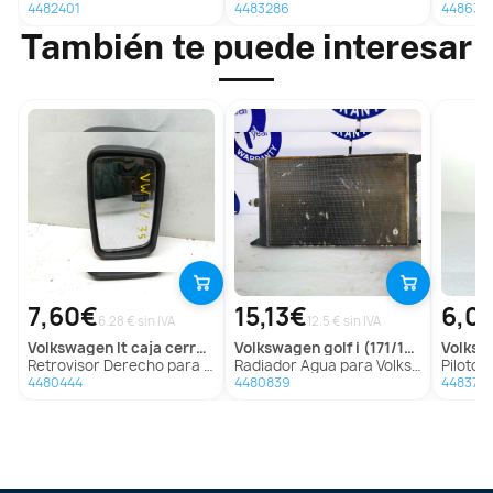
4482401
4483286
448635
También te puede interesar
7,60€
15,13€
6,0
6.28 € sin IVA
12.5 € sin IVA
volkswagen
lt caja cerrada / combi
volkswagen
golf i (171/173)
volks
Retrovisor Derecho para Volkswagen Lt Caja Cerrada / Combi
Radiador Agua para Volkswagen Golf I (171/173)
Piloto Delanter
4480444
4480839
448375