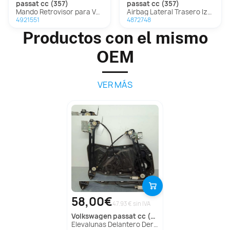
passat cc (357)
passat cc (357)
Mando Retrovisor para Volkswagen Passat Cc (357)
Airbag Lateral Trasero Izquierdo Para Volkswagen Passat Cc
4921551
4872748
Productos con el mismo
OEM
VER MÁS
58,00€
47.93 € sin IVA
volkswagen
passat cc (357)
Elevalunas Delantero Derecho para Volkswagen Passat Cc (357)