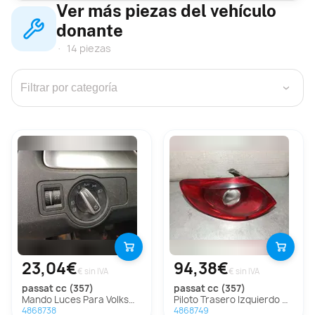
Ver más piezas del vehículo
donante
14 piezas
›
23,04€
94,38€
€ sin IVA
€ sin IVA
passat cc (357)
passat cc (357)
Mando Luces Para Volkswagen Passat Cc
Piloto Trasero Izquierdo Para Volkswagen Passat Cc
4868738
4868749