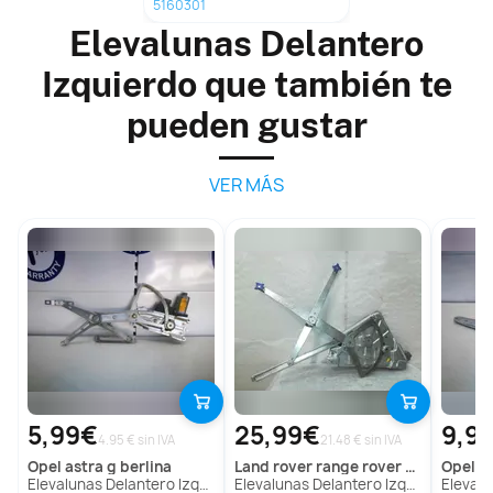
5160301
Elevalunas Delantero
Izquierdo que también te
pueden gustar
VER MÁS
5,99€
25,99€
9,9
4.95 € sin IVA
21.48 € sin IVA
opel
astra g berlina
land rover
range rover (lp)
opel
o
Elevalunas Delantero Izquierdo Para Opel Astra G Berlina
Elevalunas Delantero Izquierdo Para Land Rover Range Rover
Elevalunas D