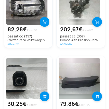
82,28€
202,67€
€ sin IVA
€ sin IVA
passat cc (357)
passat cc (357)
Carter Para Volkswagen Passat Cc
Bomba Alta Presion Para Volkswagen Passat Cc
4874752
4876614
30,25€
79,86€
€ sin IVA
€ sin IVA