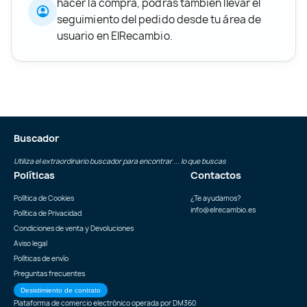
hacer la compra, podrás también llevar el
seguimiento del pedido desde tu área de
usuario en ElRecambio.
Buscador
Utiliza el extraordinario buscador para encontrar ... lo que buscas
Políticas
Contactos
Política de Cookies
¿Te ayudamos?
info@elrecambio.es
Política de Privacidad
Condiciones de venta y Devoluciones
Aviso legal
Políticas de envío
Preguntas frecuentes
Desistimiento de contrato
Plataforma de comercio electrónico operada por
DM360