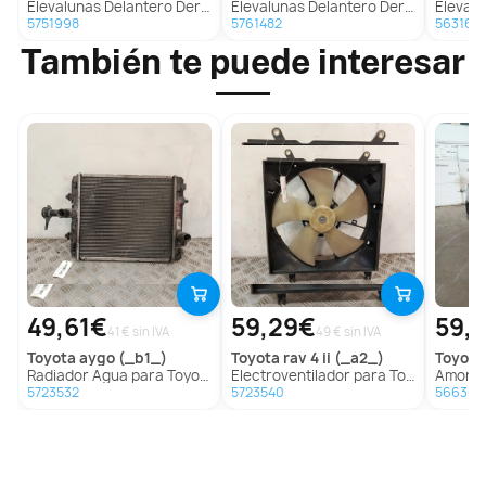
Elevalunas Delantero Derecho para Citroën Berlingo / Berlingo First Monospace (Mf_, Gjk_, Gfk_)
Elevalunas Delantero Derecho para Fiat Panda (312_, 319_)
Elevalunas Del
5751998
5761482
563164
También te puede interesar
49,61€
59,29€
59,
41 € sin IVA
49 € sin IVA
toyota
aygo (_b1_)
toyota
rav 4 ii (_a2_)
toyota
Radiador Agua para Toyota Aygo (_B1_)
Electroventilador para Toyota Rav 4 Ii (_A2_)
Amortiguador D
5723532
5723540
566361