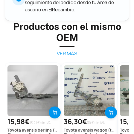
seguimiento del pedido desde tu área de
usuario en ElRecambio.
Productos con el mismo
OEM
VER MÁS
15,98€
36,30€
15,
13.21 € sin IVA
30 € sin IVA
toyota
avensis berlina (t25)
toyota
avensis wagon (t25)
toyota