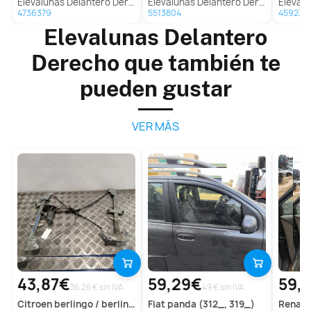
Elevalunas Delantero Derecho Para Toyota Avensis Berlina
Elevalunas Delantero Derecho para Toyota Avensis Wagon (T25)
Elevalunas Del
4736379
5513804
459232
Elevalunas Delantero
Derecho que también te
pueden gustar
VER MÁS
43,87€
59,29€
59,
36.26 € sin IVA
49 € sin IVA
citroen
berlingo / berlingo first monospace (mf_, gjk_, gfk_)
fiat
panda (312_, 319_)
renaul