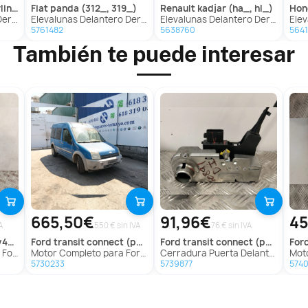
k_, gfk_)
fiat
panda (312_, 319_)
renault
kadjar (ha_, hl_)
ho
Gjk_, Gfk_)
Elevalunas Delantero Derecho para Fiat Panda (312_, 319_)
Elevalunas Delantero Derecho para Renault Kadjar (Ha_, Hl_)
Elevalu
5761482
5638760
564
También te puede interesar
665,50€
91,96€
45
A
550 € sin IVA
76 € sin IVA
umen
ford
transit connect (p65_, p70_, p80_)
ford
transit connect (p65_, p70_, p80_)
for
novolumen
Motor Completo para Ford Transit Connect (P65_, P70_, P80_)
Cerradura Puerta Delantera Izquierda para Ford Transit Connect (P65_, P70_, P80_)
Moto
5730233
5739877
5740