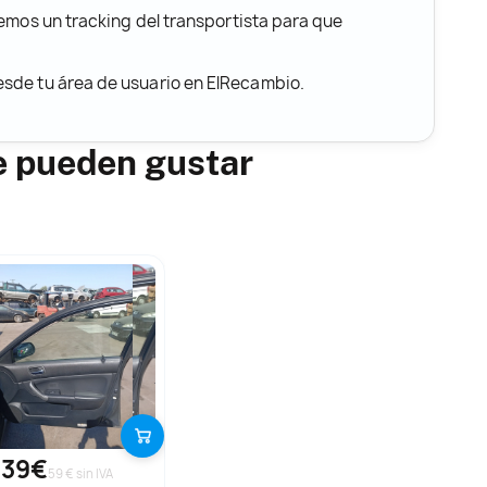
remos un tracking del transportista para que
desde tu área de usuario en ElRecambio.
e pueden gustar
,39€
59 € sin IVA