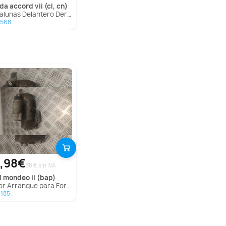
nda
accord vii (cl, cn)
nas Delantero Derecho para Honda Accord Vii (Cl, Cn)
1568
,98€
38 € sin IVA
d
mondeo ii (bap)
r Arranque para Ford Mondeo Ii (Bap)
185