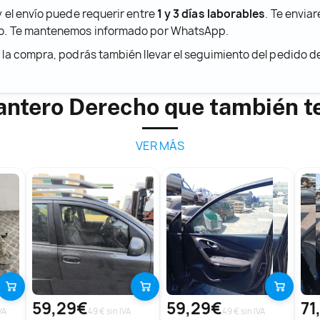
y el envío puede requerir entre
1 y 3 días laborables
. Te envia
ido. Te mantenemos informado por WhatsApp.
r la compra, podrás también llevar el seguimiento del pedido 
antero Derecho que también t
VER MÁS
59,29€
59,29€
71
VA
49 € sin IVA
49 € sin IVA