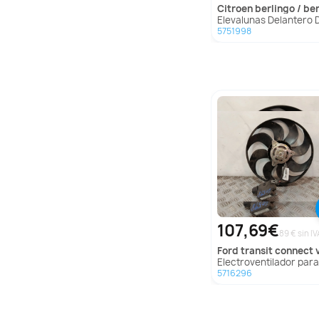
citroen
berlingo / berlingo first monospace (mf_, gj
Elevalunas Delantero Derecho para Citroën Berlingo / Berlingo First Monospace (Mf_, 
5751998
107,69€
89 € sin IV
ford
transit connect v408 furgoneta/monovol
Electroventilador para Ford Transit Connect V408 Furgoneta/Mo
5716296