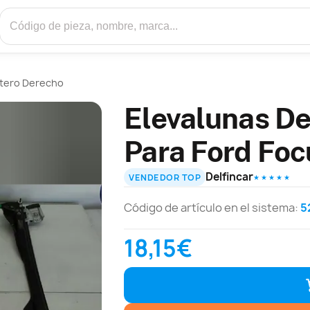
ntero Derecho
Elevalunas De
Para Ford Foc
Delfincar
VENDEDOR TOP
★ ★ ★ ★ ★
Código de artículo en el sistema:
5
18,15€