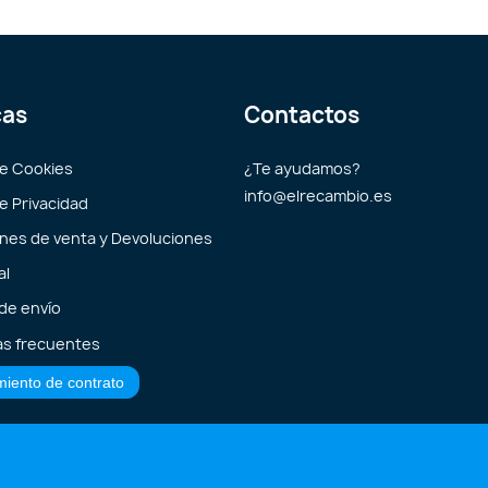
cas
Contactos
de Cookies
¿Te ayudamos?
info@elrecambio.es
de Privacidad
nes de venta y Devoluciones
al
 de envío
s frecuentes
miento de contrato