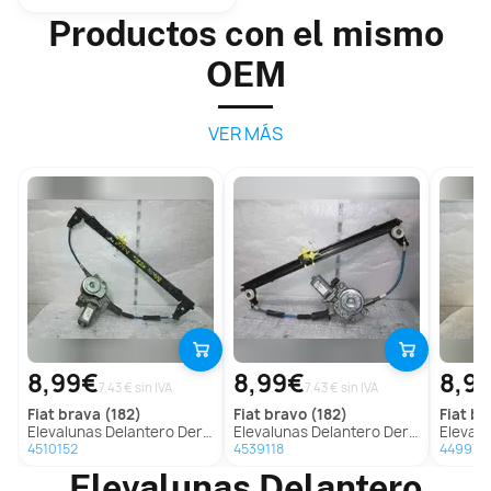
Productos con el mismo
OEM
VER MÁS
8,99€
8,99€
8,9
7.43 € sin IVA
7.43 € sin IVA
fiat
brava (182)
fiat
bravo (182)
fiat
bra
Elevalunas Delantero Derecho Para Fiat Brava
Elevalunas Delantero Derecho Para Fiat Bravo
Elevalunas 
4510152
4539118
449974
Elevalunas Delantero