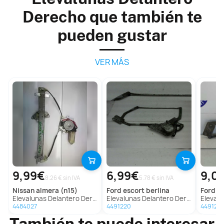
Derecho que también te
pueden gustar
VER MÁS
9,99€
6,99€
9,0
8.26 € sin IVA
5.78 € sin IVA
nissan
almera (n15)
ford
escort berlina
ford
es
Elevalunas Delantero Derecho para Nissan Almera (N15)
Elevalunas Delantero Derecho para Ford Escort Berlina
Elevalunas De
4484027
4491220
4491217
También te puede interesar