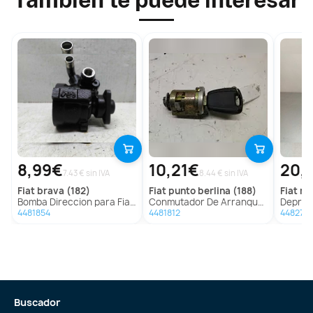
8,99€
10,21€
20,
7.43 € sin IVA
8.44 € sin IVA
fiat
brava (182)
fiat
punto berlina (188)
fiat
mar
Bomba Direccion para Fiat Brava (182)
Conmutador De Arranque Para Fiat Punto Berlina
Depresor Freno
4481854
4481812
448277
Buscador