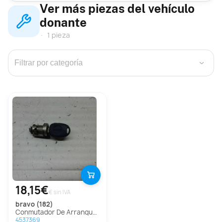
Ver más piezas del vehículo
donante
1 pieza
›
18,15€
€ sin IVA
bravo (182)
Conmutador De Arranque para Fiat Bravo (182)
4537369