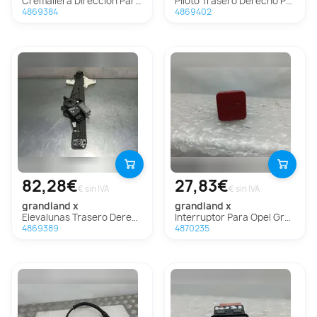
Cremallera Direccion Para Opel Grandland X
Piloto Trasero Derecho Para Opel Grandland X
4869384
4869402
82,28€
27,83€
€ sin IVA
€ sin IVA
grandland x
grandland x
Elevalunas Trasero Derecho Para Opel Grandland X
Interruptor Para Opel Grandland X
4869389
4870235