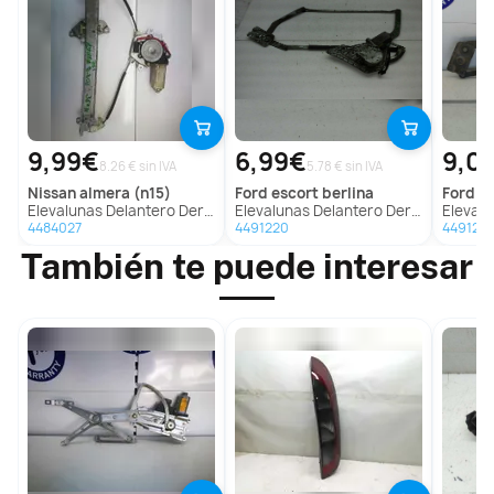
9,99€
6,99€
9,0
8.26 € sin IVA
5.78 € sin IVA
nissan
almera (n15)
ford
escort berlina
ford
es
Elevalunas Delantero Derecho para Nissan Almera (N15)
Elevalunas Delantero Derecho para Ford Escort Berlina
Elevalunas De
4484027
4491220
4491217
También te puede interesar