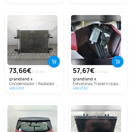
73,66€
57,67€
€ sin IVA
€ sin IVA
grandland x
grandland x
Condensador / Radiador Aire Acondicionado Para Opel Grandland X
Elevalunas Trasero Izquierdo Para Opel Grandland X
4869383
4869390