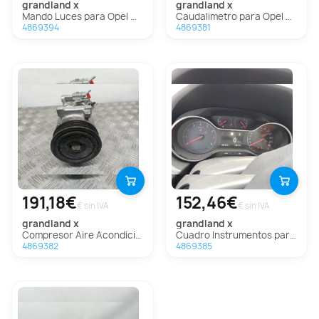
grandland x
grandland x
Mando Luces para Opel Grandland X
Caudalimetro para Opel Grandland X
4869394
4869381
191,18€
152,46€
€ sin IVA
€ sin IVA
grandland x
grandland x
Compresor Aire Acondicionado para Opel Grandland X
Cuadro Instrumentos para Opel Grandland X
4869382
4869385