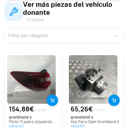
Ver más piezas del vehículo
donante
17 piezas
›
154,88€
65,26€
€ sin IVA
€ sin IVA
grandland x
grandland x
Piloto Trasero Izquierdo Para Opel Grandland X
Abs Para Opel Grandland X
4869403
4869375