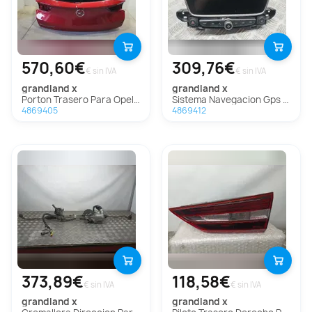
570,60€
309,76€
€ sin IVA
€ sin IVA
grandland x
grandland x
Porton Trasero Para Opel Grandland X
Sistema Navegacion Gps Para Opel Grandland X
4869405
4869412
373,89€
118,58€
€ sin IVA
€ sin IVA
grandland x
grandland x