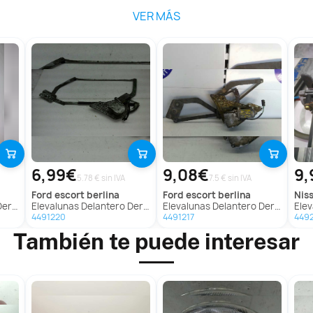
VER MÁS
6,99€
9,08€
9,
5.78 € sin IVA
7.5 € sin IVA
ford
escort berlina
ford
escort berlina
nis
 (N15)
Elevalunas Delantero Derecho para Ford Escort Berlina
Elevalunas Delantero Derecho para Ford Escort Berlina
Elevalu
4491220
4491217
449
También te puede interesar