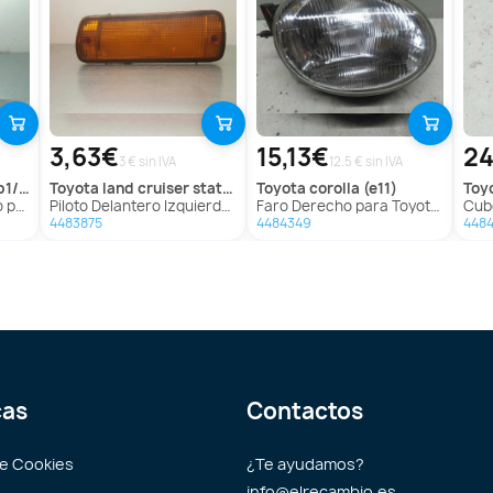
3,63€
15,13€
24
3 € sin IVA
12.5 € sin IVA
cp1)
toyota
land cruiser station (j8)
toyota
corolla (e11)
toy
/Scp1)
Piloto Delantero Izquierdo para Toyota Land Cruiser Station (J8)
Faro Derecho para Toyota Corolla (E11)
Cubo 
4483875
4484349
448
cas
Contactos
de Cookies
¿Te ayudamos?
info@elrecambio.es