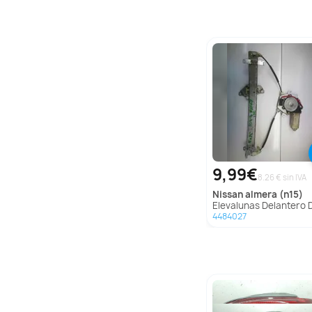
9,99€
8.26 € sin IVA
nissan
almera (n15)
Elevalunas Delantero Derecho para Nissan Almera
4484027