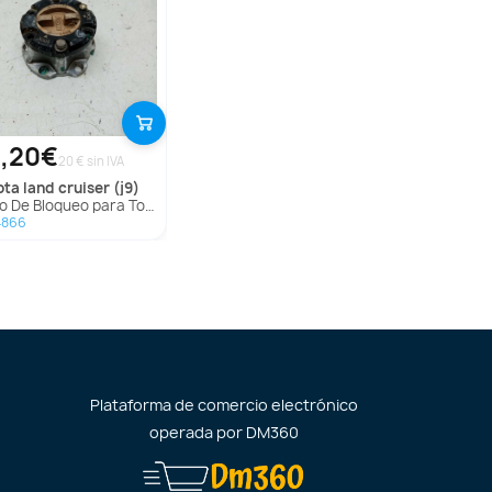
,20€
20 € sin IVA
ota
land cruiser (j9)
De Bloqueo para Toyota Land Cruiser (J9)
4866
Plataforma de comercio electrónico
operada por
DM360