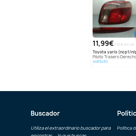
11,99€
9.91 € sin IVA
toyota
yaris (ncp1/nlp1/s
Piloto Trasero Derecho para Toyota Yaris (Ncp1/Nlp1
4483430
Buscador
Políti
Utiliza el extraordinario buscador para
Política 
encontrar ... lo que buscas