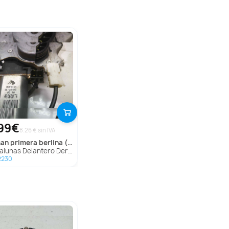
99€
8.26 € sin IVA
san
primera berlina (p11)
nas Delantero Derecho para Nissan Primera Berlina (P11)
2230