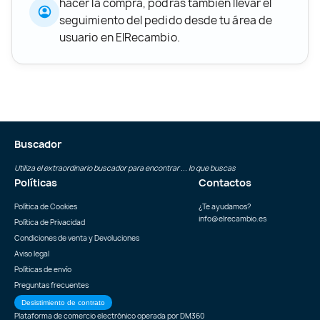
hacer la compra, podrás también llevar el
seguimiento del pedido desde tu área de
usuario en ElRecambio.
Buscador
Utiliza el extraordinario buscador para encontrar ... lo que buscas
Políticas
Contactos
Política de Cookies
¿Te ayudamos?
info@elrecambio.es
Política de Privacidad
Condiciones de venta y Devoluciones
Aviso legal
Políticas de envío
Preguntas frecuentes
Desistimiento de contrato
Plataforma de comercio electrónico operada por
DM360