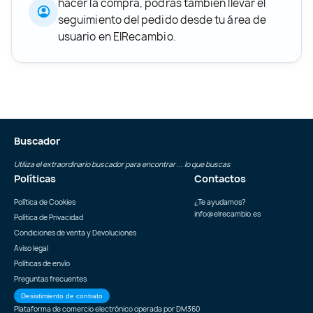
hacer la compra, podrás también llevar el
seguimiento del pedido desde tu área de
usuario en ElRecambio.
Buscador
Utiliza el extraordinario buscador para encontrar ... lo que buscas
Políticas
Contactos
Política de Cookies
¿Te ayudamos?
info@elrecambio.es
Política de Privacidad
Condiciones de venta y Devoluciones
Aviso legal
Políticas de envío
Preguntas frecuentes
Desistimiento de contrato
Plataforma de comercio electrónico operada por
DM360