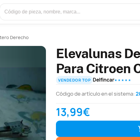
ntero Derecho
Elevalunas De
Para Citroen 
Delfincar
VENDEDOR TOP
★ ★ ★ ★ ★
Código de artículo en el sistema:
2
13,99€