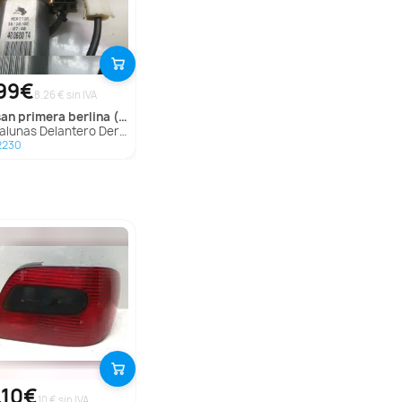
99€
8.26 € sin IVA
san
primera berlina (p11)
nas Delantero Derecho para Nissan Primera Berlina (P11)
2230
,10€
10 € sin IVA