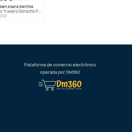
troen
xsara berlina
 Trasero Derecho Para Citroen Xsara Berlina
1002
Plataforma de comercio electrónico
operada por
DM360