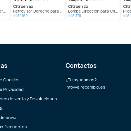
citroen
ax
citroen
zx
ci
 Ax
Retrovisor Derecho para Citroën Ax
Bomba Direccion para Citroën Zx
Piloto
4480169
4481178
448
cas
Contactos
de Cookies
¿Te ayudamos?
info@elrecambio.es
de Privacidad
nes de venta y Devoluciones
al
 de envío
s frecuentes