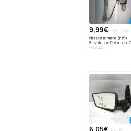
9,99€
8.26 € sin IVA
nissan
almera (n15)
Elevalunas Delantero Derecho para Nissan Almera
4484027
6,05€
5 € sin IVA