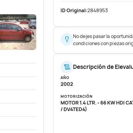
ID Original:
2848953
No dejes pasar la oportunid
condiciones con piezas origi
Descripción de Eleval
AÑO
2002
MOTORIZACIÓN
MOTOR 1.4 LTR. - 66 KW HDI CA
/ DV4TED4)