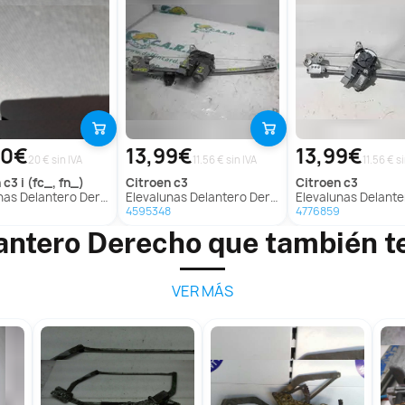
20€
13,99€
13,99€
20 € sin IVA
11.56 € sin IVA
11.56 € s
n
c3 i (fc_, fn_)
citroen
c3
citroen
c3
ntero Derecho para Citroën C3 I (Fc_, Fn_)
Elevalunas Delantero Derecho Para Citroen C3
Elevalunas Delantero Derecho Par
4595348
4776859
antero Derecho que también t
VER MÁS