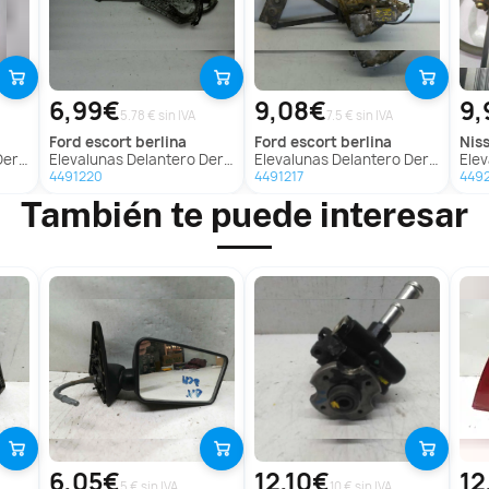
6,99€
9,08€
9,
5.78 € sin IVA
7.5 € sin IVA
ford
escort berlina
ford
escort berlina
nis
 (N15)
Elevalunas Delantero Derecho para Ford Escort Berlina
Elevalunas Delantero Derecho para Ford Escort Berlina
Elevalu
4491220
4491217
449
También te puede interesar
6,05€
12,10€
12
5 € sin IVA
10 € sin IVA