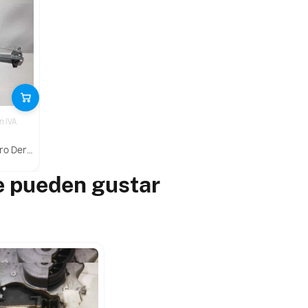
in IVA
a Citroen C3
e pueden gustar