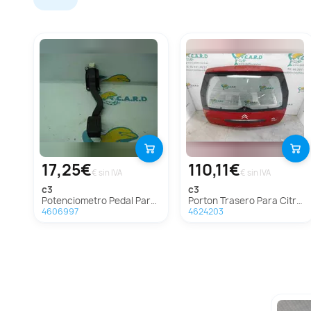
17,25€
110,11€
€ sin IVA
€ sin IVA
c3
c3
Potenciometro Pedal Para Citroen C3
Porton Trasero Para Citroen C3
4606997
4624203