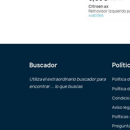
citroen
ax
Retrovisor Izquierdo para Citroën
4480366
Buscador
Políti
Utiliza el extraordinario buscador para
Política 
encontrar ... lo que buscas
Política 
Condicio
Aviso leg
Políticas
Pregunta