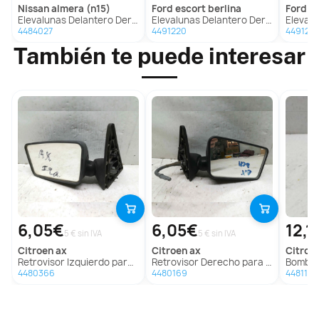
nissan
almera (n15)
ford
escort berlina
ford
es
Elevalunas Delantero Derecho para Nissan Almera (N15)
Elevalunas Delantero Derecho para Ford Escort Berlina
Elevalunas De
4484027
4491220
4491217
También te puede interesar
6,05€
6,05€
12,1
5 € sin IVA
5 € sin IVA
citroen
ax
citroen
ax
citroe
Retrovisor Izquierdo para Citroën Ax
Retrovisor Derecho para Citroën Ax
Bomba D
4480366
4480169
4481178