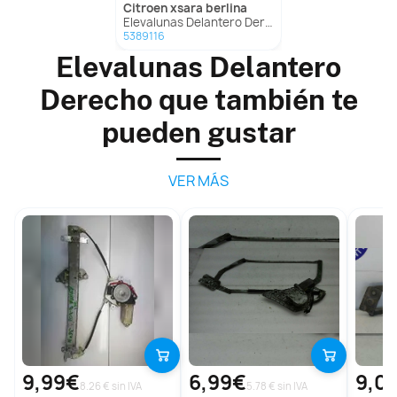
citroen
xsara berlina
Elevalunas Delantero Derecho para Citroën Xsara Berlina
5389116
Elevalunas Delantero
Derecho que también te
pueden gustar
VER MÁS
9,99€
6,99€
9,0
8.26 € sin IVA
5.78 € sin IVA