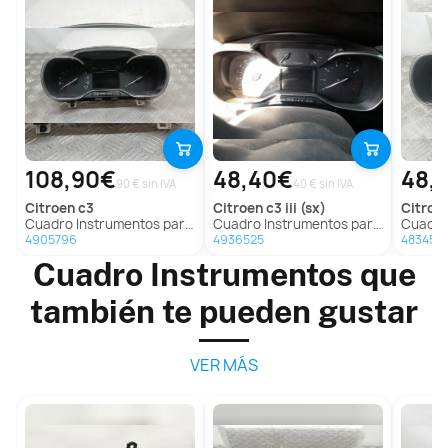
108,90€
48,40€
48,
90 € sin IVA
40 € sin IVA
citroen
c3
citroen
c3 iii (sx)
citroe
Cuadro Instrumentos para Citroën C3
Cuadro Instrumentos para Citroën C3 Iii (Sx)
Cuadro I
4905796
4936525
483452
Cuadro Instrumentos que
también te pueden gustar
VER MÁS