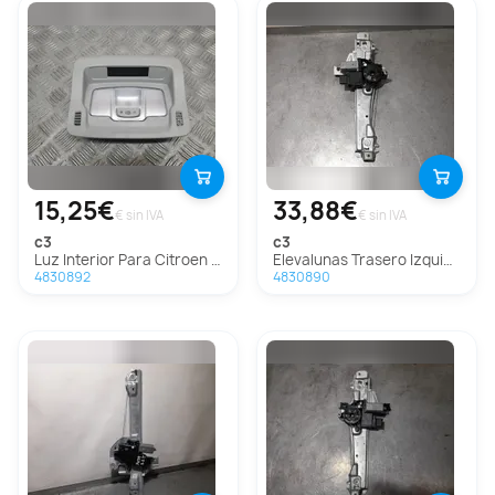
15,25€
33,88€
€ sin IVA
€ sin IVA
c3
c3
Luz Interior Para Citroen C3
Elevalunas Trasero Izquierdo Para Citroen C3
4830892
4830890