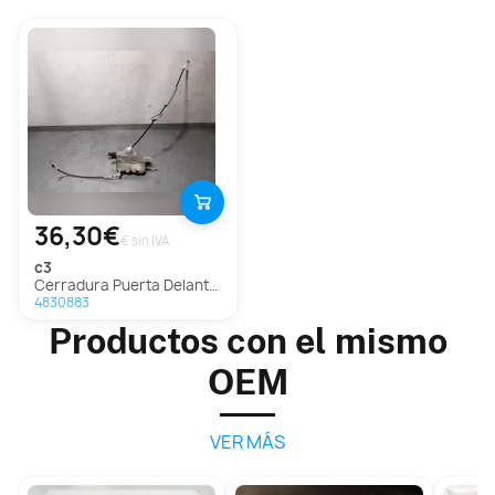
36,30€
€ sin IVA
c3
Cerradura Puerta Delantera Izquierda Para Citroen C3
4830883
Productos con el mismo
OEM
VER MÁS