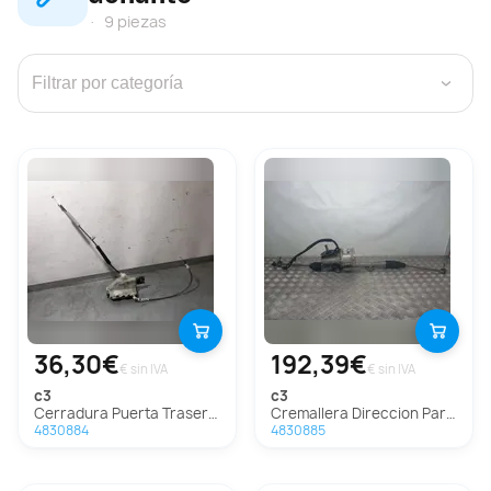
9 piezas
›
36,30€
192,39€
€ sin IVA
€ sin IVA
c3
c3
Cerradura Puerta Trasera Derecha Para Citroen C3
Cremallera Direccion Para Citroen C3
4830884
4830885