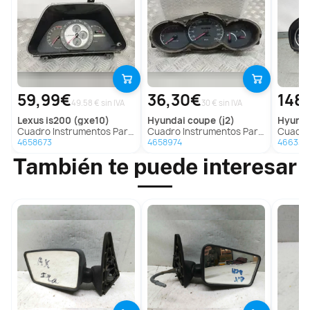
59,99€
36,30€
148
49.58 € sin IVA
30 € sin IVA
lexus
is200 (gxe10)
hyundai
coupe (j2)
hyund
Cuadro Instrumentos Para Lexus Is200
Cuadro Instrumentos Para Hyundai Coupe
Cuadro In
4658673
4658974
466331
También te puede interesar