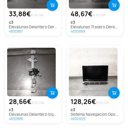
33,88€
48,67€
€ sin IVA
€ sin IVA
c3
c3
Elevalunas Delantero Derecho Para Citroen C3
Elevalunas Trasero Derecho Para Citroen C3
4830887
4830889
28,66€
128,26€
€ sin IVA
€ sin IVA
c3
c3
Elevalunas Delantero Izquierdo para Citroën C3
Sistema Navegacion Gps para Citroën C3
4830888
4830905