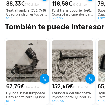
88,33€
118,58€
79,
73 € sin IVA
98 € sin IVA
seat
alhambra (7v8, 7v9)
ford
transit courier b460 furgoneta/monovolumen
subar
Cuadro Instrumentos para Seat Alhambra (7V8, 7V9)
Cuadro Instrumentos para Ford Transit Courier B460 Furgoneta/Monovolumen
Cuadro Instrumen
5681059
5681722
460221
También te puede interesar
67,76€
152,46€
65,
56 € sin IVA
126 € sin IVA
hyundai
h350 furgoneta
hyundai
h350 furgoneta
hyund
Filtro Aceite para Hyundai H350 Furgoneta
Inyector para Hyundai H350 Furgoneta
Carter p
5690521
5690702
5707718