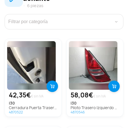
6 piezas
›
42,35€
58,08€
€ sin IVA
€ sin IVA
i30
i30
Cerradura Puerta Trasera Izquierda Para Hyundai I30
Piloto Trasero Izquierdo Para Hyundai I30
4870522
4870546