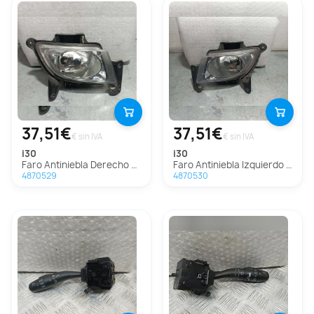
37,51€
37,51€
€ sin IVA
€ sin IVA
i30
i30
Faro Antiniebla Derecho para Hyundai I30
Faro Antiniebla Izquierdo para Hyundai I30
4870529
4870530