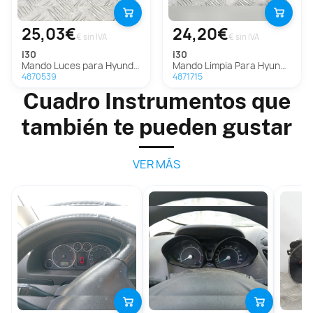
25,03€
24,20€
€ sin IVA
€ sin IVA
i30
i30
Mando Luces para Hyundai I30
Mando Limpia Para Hyundai I30
4870539
4871715
Cuadro Instrumentos que
también te pueden gustar
VER MÁS