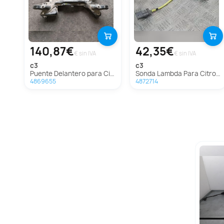
140,87€
42,35€
€ sin IVA
€ sin IVA
c3
c3
Puente Delantero para Citroën C3
Sonda Lambda Para Citroen C3
4869655
4872714