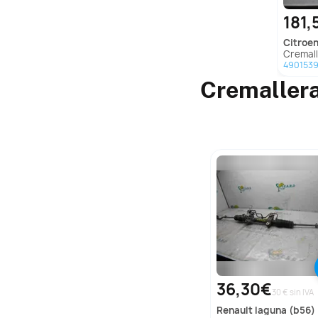
181,
citroe
Cremaller
490153
Cremallera
36,30€
30 € sin IVA
renault
laguna (b56)