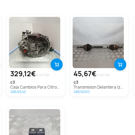
329,12€
45,67€
€ sin IVA
€ sin IVA
c3
c3
Caja Cambios Para Citroen C3
Transmision Delantera Izquierda Para Citroen C3
4869645
4869660