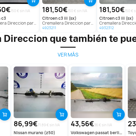
50€
181,50€
181,50€
150 € sin IVA
150 € sin IVA
150 € s
n
c3
citroen
c3 iii (sx)
citroen
c3 iii (sx)
a Direccion para Citroën C3
Cremallera Direccion para Citroën C3 Iii (Sx)
Cremallera Direccion para Citroën
9
4923211
4932312
 Direccion que también te pu
VER MÁS
86,99€
43,56€
23
71.89 € sin IVA
36 € sin IVA
nissan
murano (z50)
volkswagen
passat berlina (312)
toy