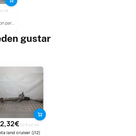
in IVA
 C3 Iii (Sx)
eden gustar
2,32€
192 € sin IVA
ota
land cruiser (j12)