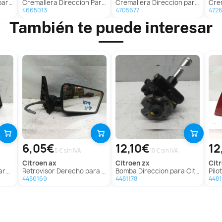
 (B56)
Cremallera Direccion Para Nissan Murano
Cremallera Direccion para Volkswagen Passat Berlina
Crema
4665013
4705677
472
También te puede interesar
6,05€
12,10€
12
5 € sin IVA
10 € sin IVA
citroen
ax
citroen
zx
ci
 Ax
Retrovisor Derecho para Citroën Ax
Bomba Direccion para Citroën Zx
Piloto
4480169
4481178
448