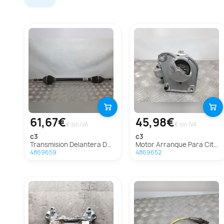
61,67€
45,98€
€ sin IVA
€ sin IVA
c3
c3
Transmision Delantera Derecha Para Citroen C3
Motor Arranque Para Citroen C3
4869659
4869652