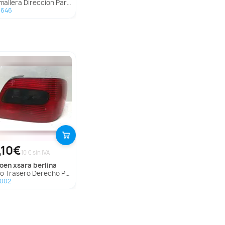
llera Direccion Para Toyota Land Cruiser
6646
,10€
10 € sin IVA
troen
xsara berlina
 Trasero Derecho Para Citroen Xsara Berlina
1002