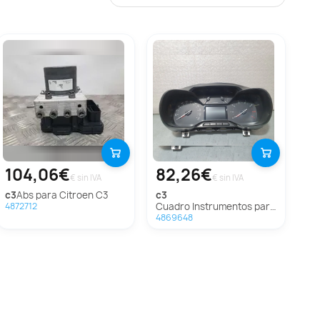
104,06€
82,26€
€ sin IVA
€ sin IVA
c3
Abs para Citroen C3
c3
Cuadro Instrumentos para Citroën C3
4872712
4869648