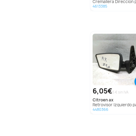
Cremallera Direccion para Renault Laguna
4613385
6,05€
5 € sin IVA
citroen
ax
Retrovisor Izquierdo para Citroën
4480366