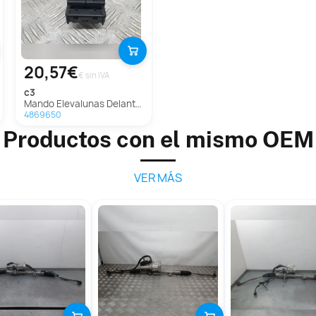
20,57€
€ sin IVA
c3
Mando Elevalunas Delantero Izquierdo Para Citroen C3
4869650
Productos con el mismo OEM
VER MÁS