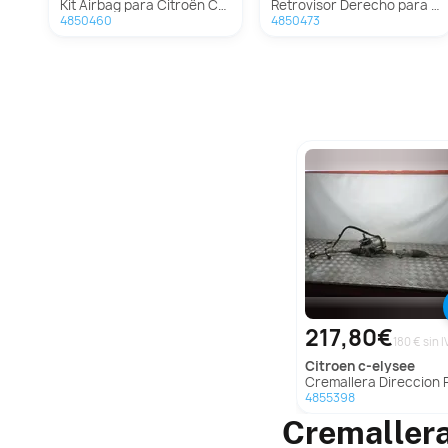
Kit Airbag para Citroën C-Elysee
Retrovisor Derecho para Citroën C-Elysee
4850460
4850473
217,80€
180 € sin I
citroen
c-elysee
Cremallera Direccion Para Citroen C-E
4855398
Cremallera