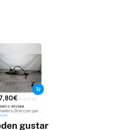
7,80€
180 € sin IVA
troen
c-elysee
allera Direccion para Citroën C-Elysee
0495
eden gustar