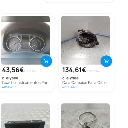
43,56€
134,61€
€ sin IVA
€ sin IVA
c-elysee
c-elysee
Cuadro Instrumentos Para Citroen C-Elysée
Caja Cambios Para Citroen C-Elysée
4850453
4850448