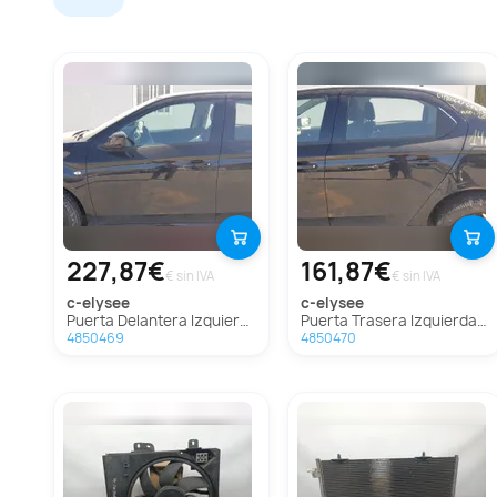
227,87€
161,87€
€ sin IVA
€ sin IVA
c-elysee
c-elysee
Puerta Delantera Izquierda Para Citroen C-Elysée
Puerta Trasera Izquierda Para Citroen C-Elysée
4850469
4850470