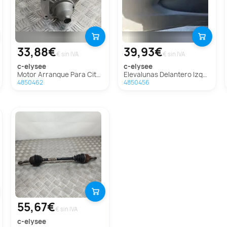
33,88€
39,93€
€ sin IVA
€ sin IVA
c-elysee
c-elysee
Motor Arranque Para Citroen C-Elysée
Elevalunas Delantero Izquierdo Para Citroen C-Elysée
4850462
4850456
55,67€
€ sin IVA
c-elysee