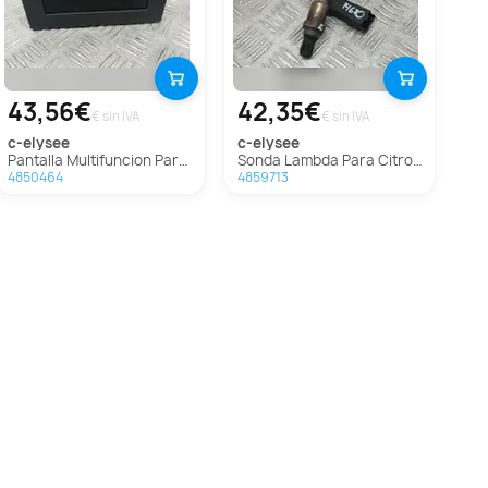
43,56€
42,35€
€ sin IVA
€ sin IVA
c-elysee
c-elysee
Pantalla Multifuncion Para Citroen C-Elysée
Sonda Lambda Para Citroen C-Elysée
4850464
4859713