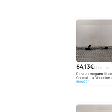
64,13€
53 € sin IVA
renault
megane iii berlina 
Cremallera Direccion para Renault Megane Iii Berl
5690704