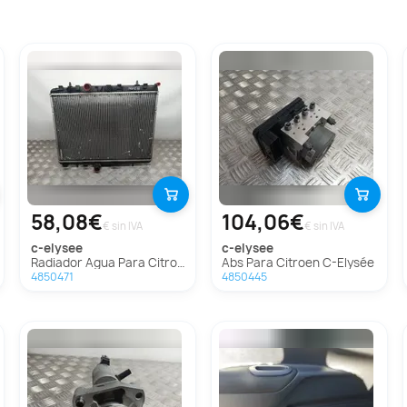
58,08€
104,06€
€ sin IVA
€ sin IVA
c-elysee
c-elysee
Radiador Agua Para Citroen C-Elysée
Abs Para Citroen C-Elysée
4850471
4850445