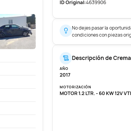
ID Original:
4639906
No dejes pasar la oportuni
condiciones con piezas origi
Descripción de Cremal
AÑO
2017
MOTORIZACIÓN
MOTOR 1.2 LTR. - 60 KW 12V VT