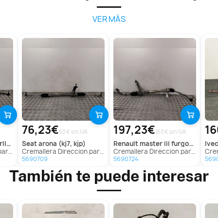
VER MÁS
76,23€
197,23€
16
63 € sin IVA
163 € sin IVA
5 p
seat
arona (kj7, kjp)
renault
master iii furgoneta (fv)
ive
ina 5 P
Cremallera Direccion para Seat Arona (Kj7, Kjp)
Cremallera Direccion para Renault Master Iii Furgoneta (Fv)
Crema
5690709
5690724
569
También te puede interesar