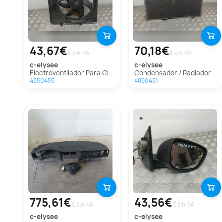
43,67€
70,18€
€ sin IVA
€ sin IVA
c-elysee
c-elysee
Electroventilador Para Citroen C-Elysée
Condensador / Radiador Aire Acondicionado Para Citroen C-Elysée
4850455
4850451
775,61€
43,56€
€ sin IVA
€ sin IVA
c-elysee
c-elysee