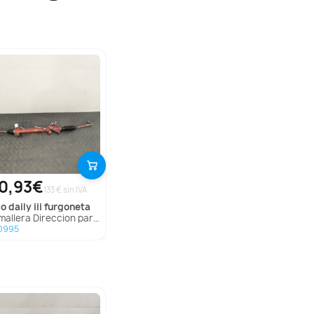
0,93€
133 € sin IVA
co
daily iii furgoneta
llera Direccion para Iveco Daily Iii Furgoneta
0995