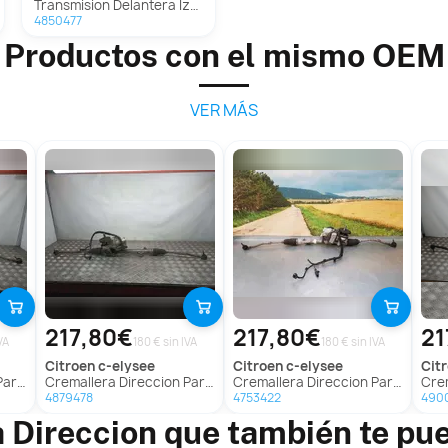
Transmision Delantera Izquierda para Citroën C-Elysee
4850477
Productos con el mismo OEM
VER MÁS
217,80€
217,80€
21
VA
180 € sin IVA
180 € sin IVA
citroen
c-elysee
citroen
c-elysee
ci
lysée
Cremallera Direccion Para Citroen C-Elysée
Cremallera Direccion Para Citroen C-Elysée
Crem
4879478
4753422
490
 Direccion que también te pu