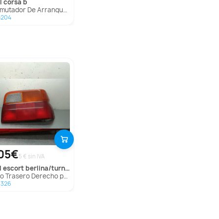
l
corsa b
utador De Arranque para Opel Corsa B
5204
05€
5 € sin IVA
d
escort berlina/turnier
Trasero Derecho para Ford Escort Berlina/Turnier
3326