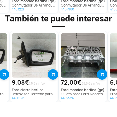
8)
ford
mondeo berlina (gd)
ford
mondeo berlina (gd)
ope
rlina
Conmutador De Arranque para Ford Mondeo Berlina (Gd)
Conmutador De Arranque para Ford Mondeo Berlina (Gd)
Conm
4483221
4484980
448
También te puede interesar
9,08€
72,00€
6,
7.5 € sin IVA
59.5 € sin IVA
ford
sierra berlina
ford
mondeo berlina (ge)
for
rlina
Retrovisor Derecho para Ford Sierra Berlina
Culata para Ford Mondeo Berlina (Ge)
Piloto 
4480193
4482524
448