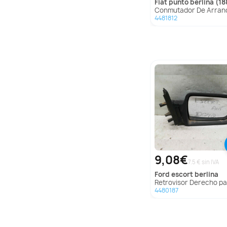
fiat
punto berlina (18
Conmutador De Arranque Para Fiat Punto Be
4481812
9,08€
7.5 € sin IVA
ford
escort berlina
Retrovisor Derecho para Ford Escort Be
4480187