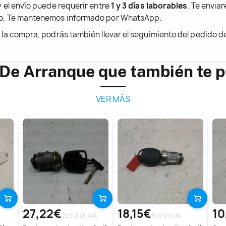
y el envío puede requerir entre
1 y 3 días laborables
. Te envia
ido. Te mantenemos informado por WhatsApp.
r la compra, podrás también llevar el seguimiento del pedido 
De Arranque que también te p
VER MÁS
27,22€
18,15€
10
22.5 € sin IVA
15 € sin IVA