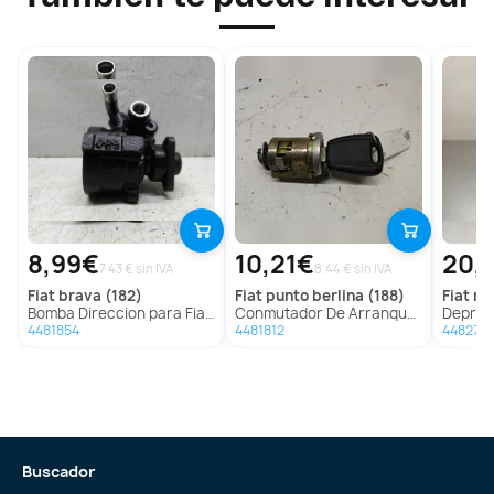
8,99€
10,21€
20,
7.43 € sin IVA
8.44 € sin IVA
fiat
brava (182)
fiat
punto berlina (188)
fiat
mar
Bomba Direccion para Fiat Brava (182)
Conmutador De Arranque Para Fiat Punto Berlina
Depresor Freno
4481854
4481812
448277
Buscador