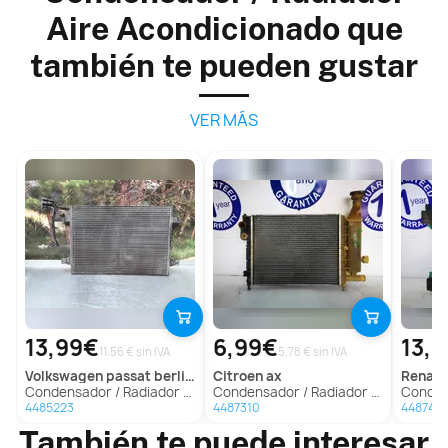
Aire Acondicionado que
también te pueden gustar
VER MÁS
13,99€
6,99€
13,3
11.56 € sin IVA
5.78 € sin IVA
volkswagen
passat berlina (3b2)
citroen
ax
renaul
Condensador / Radiador Aire Acondicionado Para Volkswagen Passat Berlina
Condensador / Radiador Aire Acondicionado Para Citroen Ax
Condensador / Rad
4485223
4487310
448743
También te puede interesar