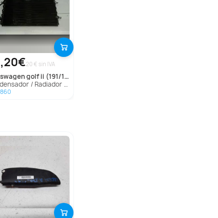
,20€
20 € sin IVA
lkswagen
golf ii (191/193)
ador / Radiador Aire Acondicionado Para Volkswagen Golf Ii
1860