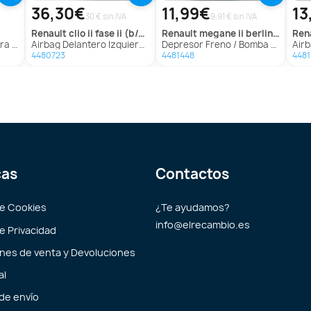
36,30€
11,99€
13
30 € sin IVA
9.91 € sin IVA
renault
clio ii fase ii (b/cb0)
renault
megane ii berlina 3p
ren
rafic
Airbag Delantero Izquierdo Para Renault Clio Ii Fase Ii
Depresor Freno / Bomba Vacio para Renault Megane Ii Berlina 3P
Airbag
4480723
4481448
448
cas
Contactos
de Cookies
¿Te ayudamos?
info@elrecambio.es
de Privacidad
nes de venta y Devoluciones
al
 de envío