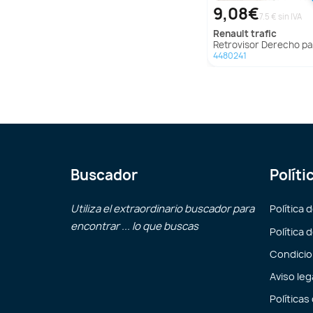
9,08€
7.5 € sin IVA
renault
trafic
Retrovisor Derecho para Renault T
4480241
Buscador
Políti
Utiliza el extraordinario buscador para
Política 
encontrar ... lo que buscas
Política 
Condicio
Aviso leg
Políticas