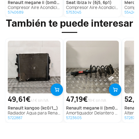
renault
megane ii (bm0/1_, cm0/1_)
seat
ibiza iv (6j5, 6p1)
merc
Compresor Aire Acondicionado para Renault Megane Ii (Bm0/1_, Cm0/1_)
Compresor Aire Acondicionado para Seat Ibiza Iv (6J5, 6P1)
Compresor Aire 
5740689
5753045
554243
También te puede interesar
49,61€
47,19€
52,
41 € sin IVA
39 € sin IVA
renault
kangoo (kc0/1_)
renault
megane ii (bm0/1_, cm0/1_)
renaul
Radiador Agua para Renault Kangoo (Kc0/1_)
Amortiguador Delantero para Renault Megane Ii (Bm0/1_, Cm0/1_)
Alternador
5722887
5723605
5728747