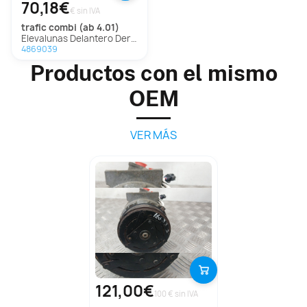
70,18€
€ sin IVA
trafic combi (ab 4.01)
Elevalunas Delantero Derecho Para Renault Trafic Combi
4869039
Productos con el mismo
OEM
VER MÁS
121,00€
100 € sin IVA