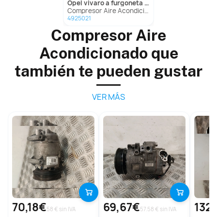
opel
vivaro a furgoneta (x83)
Compresor Aire Acondicionado para Opel Vivaro A Furgoneta (X83)
4925021
Compresor Aire
Acondicionado que
también te pueden gustar
VER MÁS
70,18€
69,67€
132
58 € sin IVA
57.58 € sin IVA