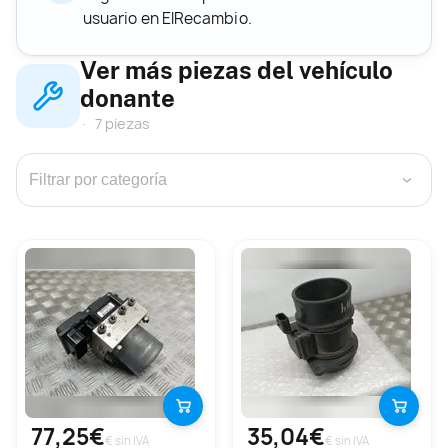
usuario en ElRecambio.
Ver más piezas del vehículo
donante
7 piezas
›
77,25€
35,04€
€ sin IVA
€ sin IVA