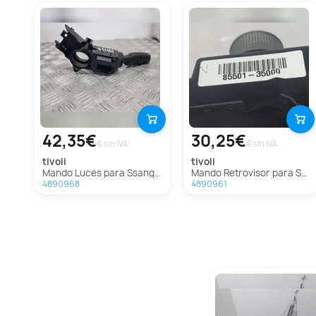
42,35€
30,25€
€ sin IVA
€ sin IVA
tivoli
tivoli
Mando Luces para Ssangyong Tivoli
Mando Retrovisor para Ssangyong Tivoli
4890968
4890961