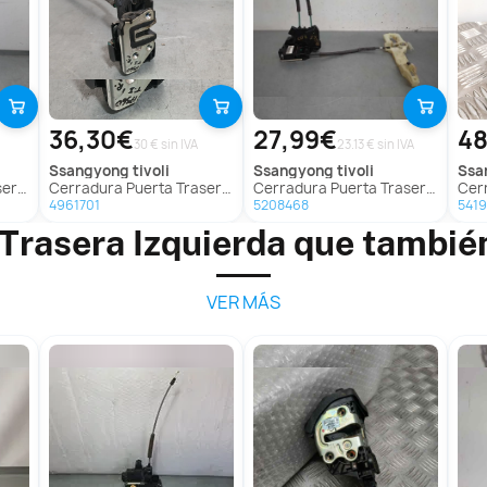
36,30€
27,99€
48
30 € sin IVA
23.13 € sin IVA
ssangyong
tivoli
ssangyong
tivoli
ss
 Tivoli
Cerradura Puerta Trasera Izquierda para Ssangyong Tivoli
Cerradura Puerta Trasera Izquierda para Ssangyong Tivoli
Cerrad
4961701
5208468
541
Trasera Izquierda que tambié
VER MÁS