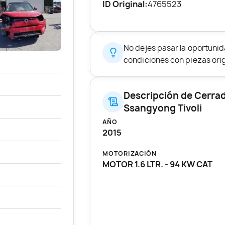
ID Original:
4765523
No dejes pasar la oportuni
condiciones con piezas origi
Descripción de Cerrad
Ssangyong Tivoli
AÑO
2015
MOTORIZACIÓN
MOTOR 1.6 LTR. - 94 KW CAT