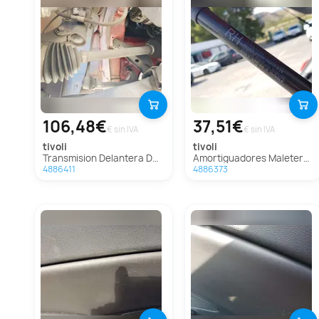
106,48€
37,51€
€ sin IVA
€ sin IVA
tivoli
tivoli
Transmision Delantera Derecha Para Ssangyong Tivoli
Amortiguadores Maletero / Porton Para Ssangyong Tivoli
4886411
4886373