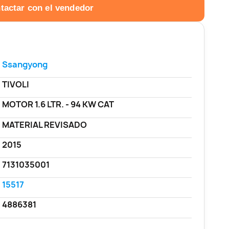
tactar con el vendedor
Ssangyong
TIVOLI
MOTOR 1.6 LTR. - 94 KW CAT
MATERIAL REVISADO
2015
7131035001
15517
4886381