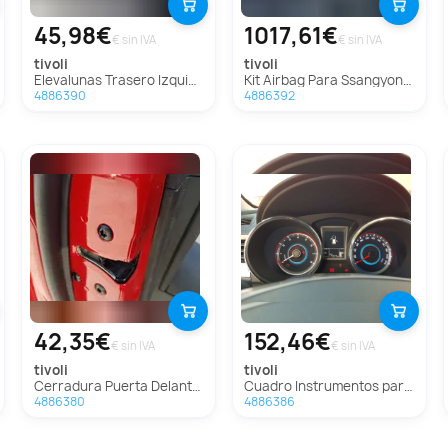
45,98€
1017,61€
€ sin IVA
€ sin IVA
tivoli
tivoli
Elevalunas Trasero Izquierdo Para Ssangyong Tivoli
Kit Airbag Para Ssangyong Tivoli
4886390
4886392
42,35€
152,46€
€ sin IVA
€ sin IVA
tivoli
tivoli
Cerradura Puerta Delantera Izquierda Para Ssangyong Tivoli
Cuadro Instrumentos para Ssangyong Tivoli
4886380
4886386