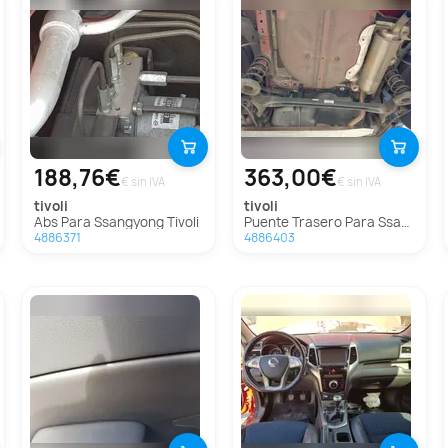
188,76€
363,00€
€ sin IVA
€ sin IVA
tivoli
tivoli
Abs Para Ssangyong Tivoli
Puente Trasero Para Ssangyong Tivoli
4886371
4886403