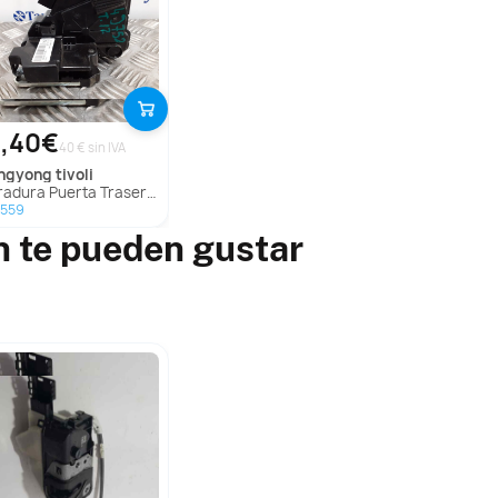
,40€
40 € sin IVA
angyong
tivoli
ura Puerta Trasera Izquierda para Ssangyong Tivoli
9559
n te pueden gustar