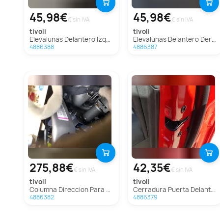
45,98€
45,98€
€ sin IVA
€ sin IVA
tivoli
tivoli
Elevalunas Delantero Izquierdo Para Ssangyong Tivoli
Elevalunas Delantero Derecho Para Ssangyong Tivoli
4886388
4886387
275,88€
42,35€
€ sin IVA
€ sin IVA
tivoli
tivoli
Columna Direccion Para Ssangyong Tivoli
Cerradura Puerta Delantera Derecha Para Ssangyong Tivoli
4886382
4886379