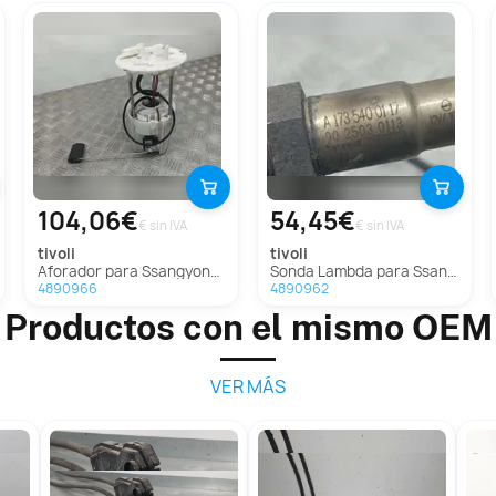
104,06€
54,45€
€ sin IVA
€ sin IVA
tivoli
tivoli
Aforador para Ssangyong Tivoli
Sonda Lambda para Ssangyong Tivoli
4890966
4890962
Productos con el mismo OEM
VER MÁS