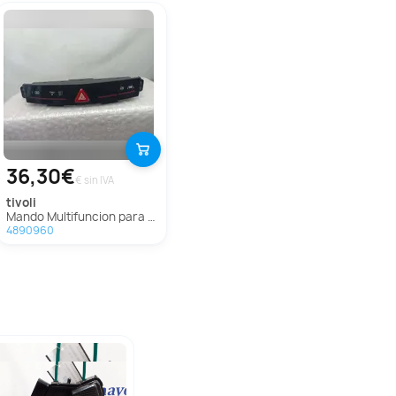
36,30€
€ sin IVA
tivoli
Mando Multifuncion para Ssangyong Tivoli
4890960