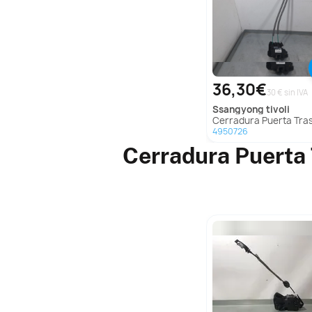
36,30€
30 € sin IVA
ssangyong
tivoli
Cerradura Puerta Trasera Izquierda para Ssangyong
4950726
Cerradura Puerta 