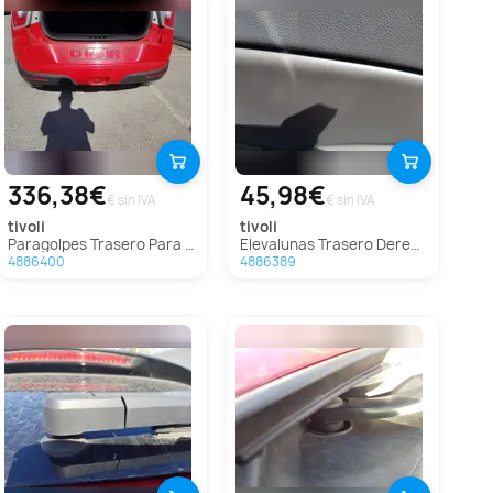
336,38€
45,98€
€ sin IVA
€ sin IVA
tivoli
tivoli
Paragolpes Trasero Para Ssangyong Tivoli
Elevalunas Trasero Derecho Para Ssangyong Tivoli
4886400
4886389