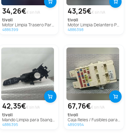
34,26€
43,25€
€ sin IVA
€ sin IVA
tivoli
tivoli
Motor Limpia Trasero Para Ssangyong Tivoli
Motor Limpia Delantero Para Ssangyong Tivoli
4886399
4886398
42,35€
67,76€
€ sin IVA
€ sin IVA
tivoli
tivoli
Mando Limpia para Ssangyong Tivoli
Caja Reles / Fusibles para Ssangyong Tivoli
4886395
4890954