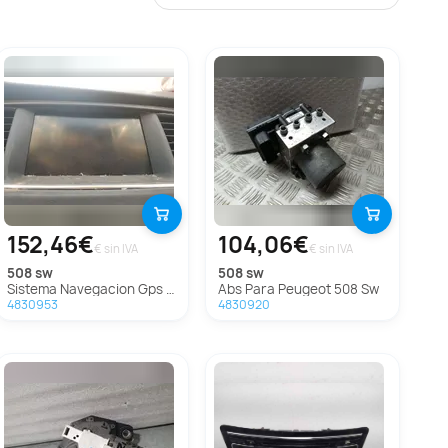
152,46€
104,06€
€ sin IVA
€ sin IVA
508 sw
508 sw
Sistema Navegacion Gps Para Peugeot 508 Sw
Abs Para Peugeot 508 Sw
4830953
4830920