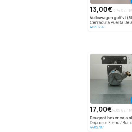
13,00€
10.74 € sin I
volkswagen
golf vi (5
Cerradura Puerta Delantera Izquierda Para Volkswagen 
4680797
17,00€
14.05 € sin I
peugeot
boxer caja abierta (rs2850)(330)('
Depresor Freno / Bomba Vacio para Peugeot Boxer Caja Abierta (Rs2850)(330
4482787