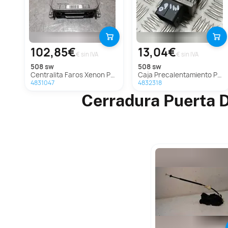
102,85€
13,04€
€ sin IVA
€ sin IVA
508 sw
508 sw
Centralita Faros Xenon Para Peugeot 508 Sw
Caja Precalentamiento Para Peugeot 508 Sw
4831047
4832318
Cerradura Puerta D