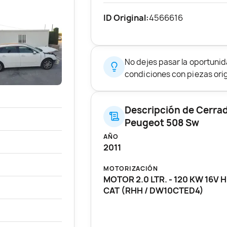
ID Original:
4566616
No dejes pasar la oportuni
condiciones con piezas origi
Descripción de Cerrad
Peugeot 508 Sw
AÑO
2011
MOTORIZACIÓN
MOTOR 2.0 LTR. - 120 KW 16V H
CAT (RHH / DW10CTED4)