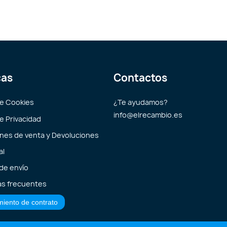
cas
Contactos
de Cookies
¿Te ayudamos?
info@elrecambio.es
de Privacidad
nes de venta y Devoluciones
al
 de envío
s frecuentes
miento de contrato