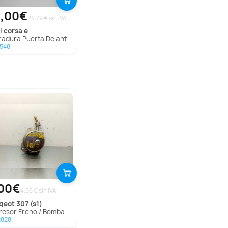
,00€
24.79 € sin IVA
l
corsa e
ura Puerta Delantera Izquierda Para Opel Corsa E
548
00€
4.96 € sin IVA
ugeot
307 (s1)
or Freno / Bomba Vacio para Peugeot 307 (S1)
2828