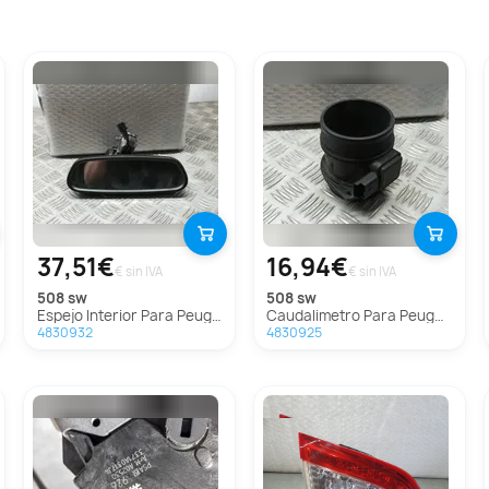
37,51€
16,94€
€ sin IVA
€ sin IVA
508 sw
508 sw
Espejo Interior Para Peugeot 508 Sw
Caudalimetro Para Peugeot 508 Sw
4830932
4830925