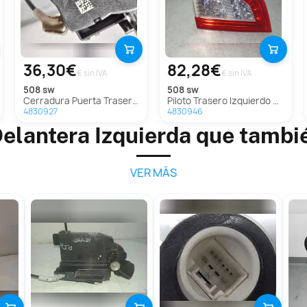
36,30€
82,28€
€ sin IVA
€ sin IVA
508 sw
508 sw
Cerradura Puerta Trasera Izquierda para Peugeot 508 Sw
Piloto Trasero Izquierdo para Peugeot 508 Sw
4830927
4830946
elantera Izquierda que tambi
VER MÁS