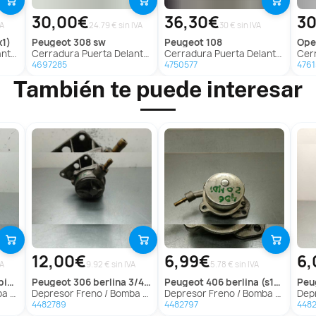
30,00€
36,30€
30
VA
24.79 € sin IVA
30 € sin IVA
k1)
peugeot
308 sw
peugeot
108
ope
Golf Vi
Cerradura Puerta Delantera Izquierda Para Peugeot 308 Sw
Cerradura Puerta Delantera Izquierda para Peugeot 108
Cerrad
4697285
4750577
4761
También te puede interesar
12,00€
6,99€
6,
VA
9.92 € sin IVA
5.78 € sin IVA
02->)
peugeot
306 berlina 3/4/5 puertas (s2)
peugeot
406 berlina (s1/s2)
pe
)('02->)
Depresor Freno / Bomba Vacio para Peugeot 306 Berlina 3/4/5 Puertas (S2)
Depresor Freno / Bomba Vacio para Peugeot 406 Berlina (S1/S2)
Depres
4482789
4482797
448