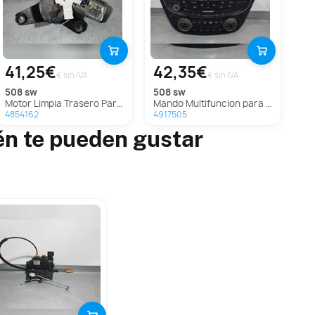
41,25€
42,35€
€ sin IVA
€ sin IVA
508 sw
508 sw
Motor Limpia Trasero Para Peugeot 508 Sw
Mando Multifuncion para Peugeot 508 Sw
4854162
4917505
én te pueden gustar