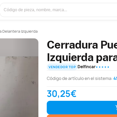
 Delantera Izquierda
Cerradura Pue
Izquierda par
Delfincar
VENDEDOR TOP
★ ★ ★ ★ ★
Código de artículo en el sistema:
4
30,25€