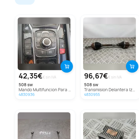
42,35€
96,67€
€ sin IVA
€ sin IVA
508 sw
508 sw
Mando Multifuncion Para Peugeot 508 Sw
Transmision Delantera Izquierda Para Peugeot 508 Sw
4830936
4830955