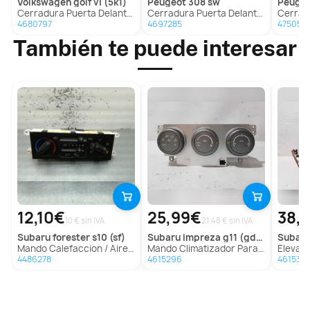
volkswagen
golf vi (5k1)
peugeot
308 sw
peuge
Cerradura Puerta Delantera Izquierda Para Volkswagen Golf Vi
Cerradura Puerta Delantera Izquierda Para Peugeot 308 Sw
Cerradura Pue
4680797
4697285
4750577
También te puede interesar
12,10€
25,99€
38,
10 € sin IVA
21.48 € sin IVA
subaru
forester s10 (sf)
subaru
impreza g11 (gd/gg)
subar
Mando Calefaccion / Aire Acondicionado para Subaru Forester S10 (Sf)
Mando Climatizador Para Subaru Impreza G11
Elevalunas Tr
4486278
4615296
461530