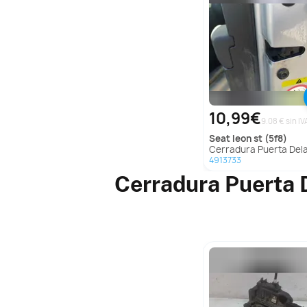
10,99€
9.08 € sin IV
seat
leon st (5f8)
Cerradura Puerta Delantera Derecha para Seat Leon St
4913733
Cerradura Puerta 