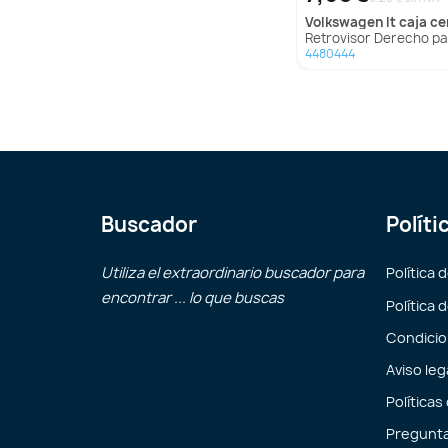
volkswagen
lt caja cerrada / c
Retrovisor Derecho para Volkswagen Lt Caja Cerrada 
4480444
Buscador
Políti
Utiliza el extraordinario buscador para
Política 
encontrar ... lo que buscas
Política 
Condicio
Aviso leg
Políticas
Pregunta