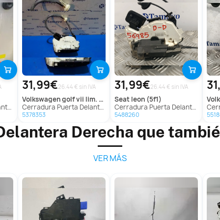
31,99€
31,99€
31
A
26.44 € sin IVA
26.44 € sin IVA
volkswagen
golf vii lim. (5g1)
seat
leon (5f1)
vo
 (5F8)
Cerradura Puerta Delantera Derecha para Volkswagen Golf Vii Lim. (5G1)
Cerradura Puerta Delantera Derecha para Seat Leon (5F1)
Cerradu
5378353
5488260
5518
Delantera Derecha que tambié
VER MÁS