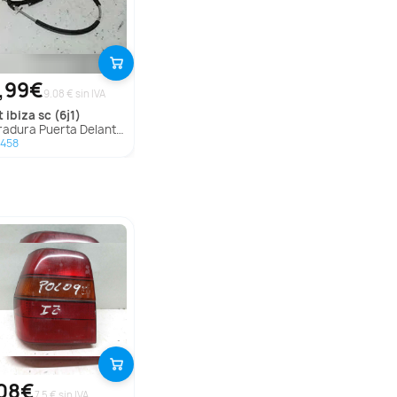
,99€
9.08 € sin IVA
t
ibiza sc (6j1)
ura Puerta Delantera Derecha Para Seat Ibiza Sc
2458
08€
7.5 € sin IVA