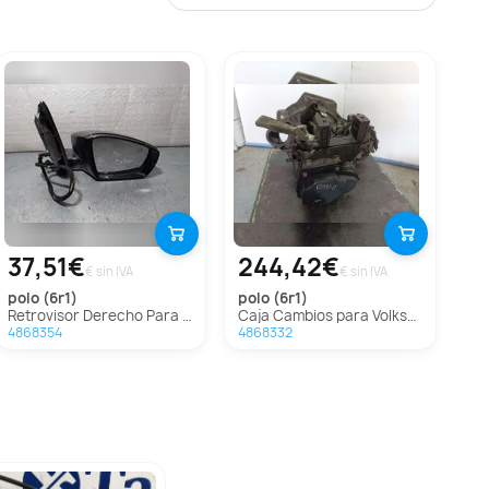
37,51€
244,42€
€ sin IVA
€ sin IVA
polo (6r1)
polo (6r1)
Retrovisor Derecho Para Volkswagen Polo
Caja Cambios para Volkswagen Polo (6R1)
4868354
4868332