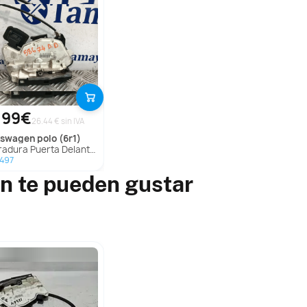
,99€
26.44 € sin IVA
lkswagen
polo (6r1)
ra Puerta Delantera Derecha para Volkswagen Polo (6R1)
497
n te pueden gustar