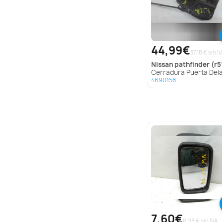
44,99€
37.18 € sin I
nissan
pathfinder (r5
Cerradura Puerta Delantera Derecha Para Nissan Path
4690158
7,60€
6.28 € sin IVA