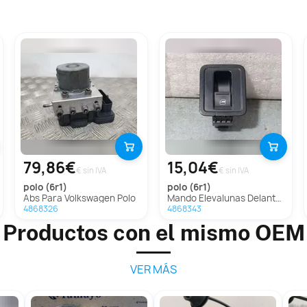
79,86€
15,04€
€ sin IVA
€ sin IVA
polo (6r1)
polo (6r1)
Abs Para Volkswagen Polo
Mando Elevalunas Delantero Derecho Para Volkswagen Polo
4868326
4868343
Productos con el mismo OEM
VER MÁS