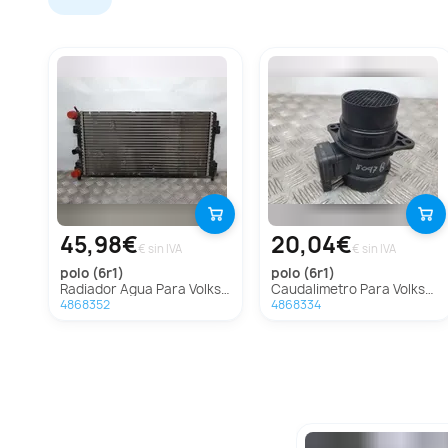
45,98€
20,04€
€ sin IVA
€ sin IVA
polo (6r1)
polo (6r1)
Radiador Agua Para Volkswagen Polo
Caudalimetro Para Volkswagen Polo
4868352
4868334