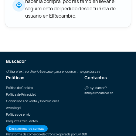
hacer la compra, podrás también llevar el
seguimiento del pedido desde tu área de
usuario en ElRecambio.
Buscador
Utiliza el extraordinario buscador para encontrar ... lo que buscas
Políticas
Contactos
Política de Cookies
¿Te ayudamos?
info@elrecambio.es
Política de Privacidad
Condiciones de venta y Devoluciones
Aviso legal
Políticas de envío
Preguntas frecuentes
Desistimiento de contrato
Plataforma de comercio electrónico operada por
DM360