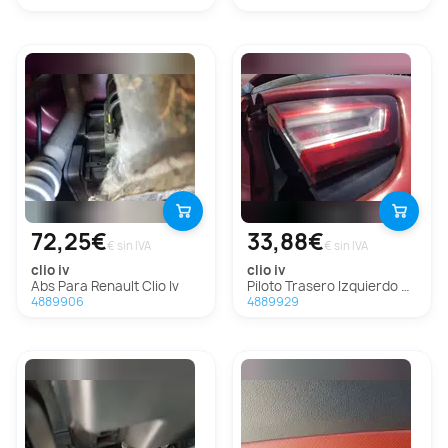
72,25€
33,88€
€ sin IVA
€ sin IVA
clio iv
clio iv
Abs Para Renault Clio Iv
Piloto Trasero Izquierdo Para Renault Clio Iv
4889906
4889929