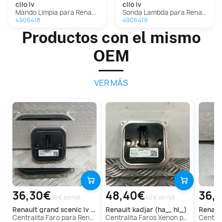
clio iv
clio iv
Mando Limpia para Renault Clio Iv
Sonda Lambda para Renault Clio Iv
4906418
4906419
Productos con el mismo
OEM
VER MÁS
36,30€
48,40€
36,
30 € sin IVA
40 € sin IVA
renault
grand scenic iv (r9_)
renault
kadjar (ha_, hl_)
renaul
Centralita Faro para Renault Grand Scénic Iv (R9_)
Centralita Faros Xenon para Renault Kadjar (Ha_, Hl_)
Centralita