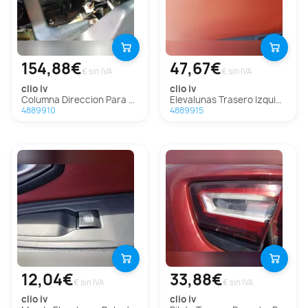
154,88€
47,67€
€ sin IVA
€ sin IVA
clio iv
clio iv
Columna Direccion Para Renault Clio Iv
Elevalunas Trasero Izquierdo Para Renault Clio Iv
4889910
4889915
12,04€
33,88€
€ sin IVA
€ sin IVA
clio iv
clio iv