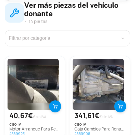
Ver más piezas del vehículo
donante
14 piezas
›
40,67€
341,61€
€ sin IVA
€ sin IVA
clio iv
clio iv
Motor Arranque Para Renault Clio Iv
Caja Cambios Para Renault Clio Iv
4889923
4889908