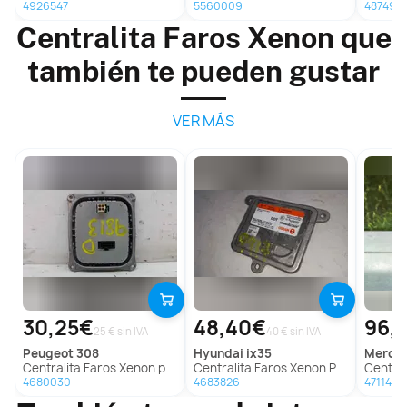
4926547
5560009
487494
Centralita Faros Xenon que
también te pueden gustar
VER MÁS
30,25€
48,40€
96,
25 € sin IVA
40 € sin IVA
peugeot
308
hyundai
ix35
merc
Centralita Faros Xenon para Peugeot 308
Centralita Faros Xenon Para Hyundai Ix35
Centralita 
4680030
4683826
4711469