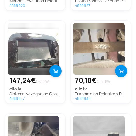
Mando Elevalunas Delantero Derecho Para Renault Clio Iv
Piloto Trasero Derecho Para Renault Clio Iv
4889920
4889927
147,24€
70,18€
€ sin IVA
€ sin IVA
clio iv
clio iv
Sistema Navegacion Gps Para Renault Clio Iv
Transmision Delantera Derecha Para Renault Clio Iv
4889937
4889938