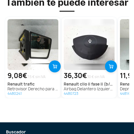
También te puede interesar
9,08€
36,30€
11,9
7.5 € sin IVA
30 € sin IVA
renault
trafic
renault
clio ii fase ii (b/cb0)
renaul
Retrovisor Derecho para Renault Trafic
Airbag Delantero Izquierdo Para Renault Clio Ii Fase Ii
Depresor Freno 
4480241
4480723
4481448
Buscador