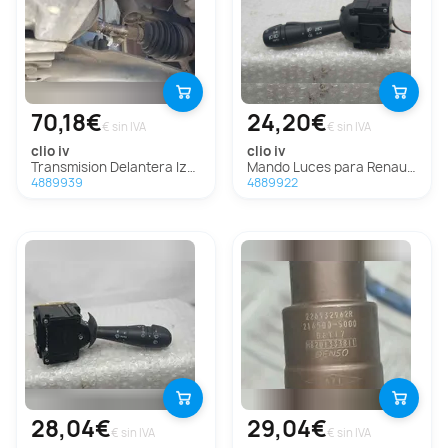
70,18€
24,20€
€ sin IVA
€ sin IVA
clio iv
clio iv
Transmision Delantera Izquierda Para Renault Clio Iv
Mando Luces para Renault Clio Iv
4889939
4889922
28,04€
29,04€
€ sin IVA
€ sin IVA