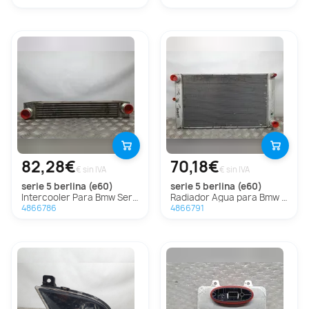
82,28€
70,18€
€ sin IVA
€ sin IVA
serie 5 berlina (e60)
serie 5 berlina (e60)
Intercooler Para Bmw Serie 5 Berlina
Radiador Agua para Bmw Serie 5 Berlina
4866786
4866791