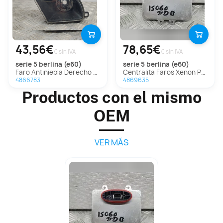
43,56€
78,65€
€ sin IVA
€ sin IVA
serie 5 berlina (e60)
serie 5 berlina (e60)
Faro Antiniebla Derecho para Bmw Serie 5 Berlina (E60)
Centralita Faros Xenon Para Bmw Serie 5 Berlina
4866783
4869635
Productos con el mismo
OEM
VER MÁS