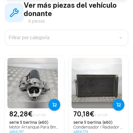
Ver más piezas del vehículo
donante
6 piezas
›
82,28€
70,18€
€ sin IVA
€ sin IVA
serie 5 berlina (e60)
serie 5 berlina (e60)
Motor Arranque Para Bmw Serie 5 Berlina
Condensador / Radiador Aire Acondicionado Para Bmw Serie 5 Berlina
4866787
4866779