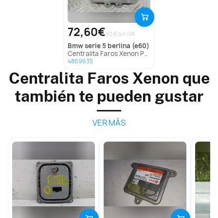
72,60€
60 € sin IVA
bmw
serie 5 berlina (e60)
Centralita Faros Xenon Para Bmw Serie 5 Berlina
4869635
Centralita Faros Xenon que
también te pueden gustar
VER MÁS