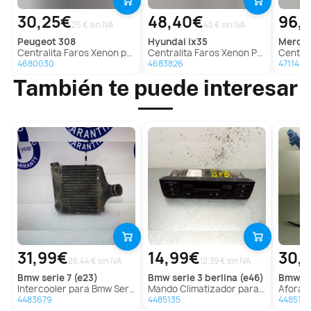
30,25€
48,40€
96,
25 € sin IVA
40 € sin IVA
peugeot
308
hyundai
ix35
merc
Centralita Faros Xenon para Peugeot 308
Centralita Faros Xenon Para Hyundai Ix35
Centralita 
4680030
4683826
4711469
También te puede interesar
31,99€
14,99€
30,
26.44 € sin IVA
12.39 € sin IVA
bmw
serie 7 (e23)
bmw
serie 3 berlina (e46)
bmw
mi
Intercooler para Bmw Serie 7 (E23)
Mando Climatizador para Bmw Serie 3 Berlina (E46)
Aforador
4483679
4485135
4485127