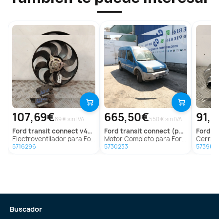
107,69€
665,50€
91,
89 € sin IVA
550 € sin IVA
ford
transit connect v408 furgoneta/monovolumen
ford
transit connect (p65_, p70_, p80_)
ford
tran
Electroventilador para Ford Transit Connect V408 Furgoneta/Monovolumen
Motor Completo para Ford Transit Connect (P65_, P70_, P80_)
Cerradura Puerta Del
5716296
5730233
5739877
Buscador