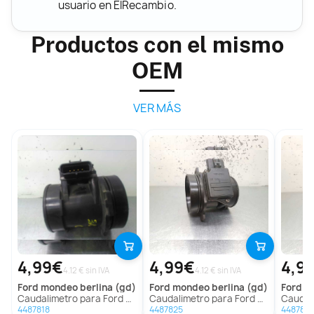
usuario en ElRecambio.
Productos con el mismo
OEM
VER MÁS
4,99€
4,99€
4,9
4.12 € sin IVA
4.12 € sin IVA
ford
mondeo berlina (gd)
ford
mondeo berlina (gd)
ford
mo
Caudalimetro para Ford Mondeo Berlina (Gd)
Caudalimetro para Ford Mondeo Berlina (Gd)
Caudalimet
4487818
4487825
448782