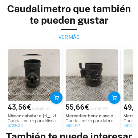
Caudalimetro que también
te pueden gustar
VER MÁS
43,56€
55,66€
49,
36 € sin IVA
46 € sin IVA
nissan
cabstar e (tl_, vl_)
mercedes-benz
clase c t-model (s205)
merc
Caudalimetro para Nissan Cabstar E (Tl_, Vl_)
Caudalimetro para Mercedes-Benz Clase C T-Model (S205)
Caudalimetr
5722439
5685147
564661
También te puede interesar