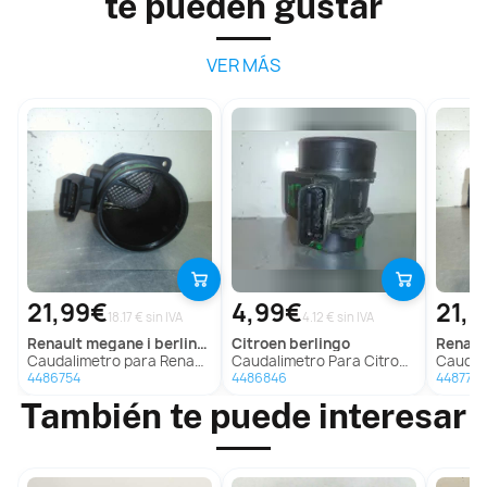
te pueden gustar
VER MÁS
21,99€
4,99€
21,
18.17 € sin IVA
4.12 € sin IVA
renault
megane i berlina hatchback (ba0)
citroen
berlingo
renaul
Caudalimetro para Renault Megane I Berlina Hatchback (Ba0)
Caudalimetro Para Citroen Berlingo
Caudalimetro p
4486754
4486846
4487776
También te puede interesar