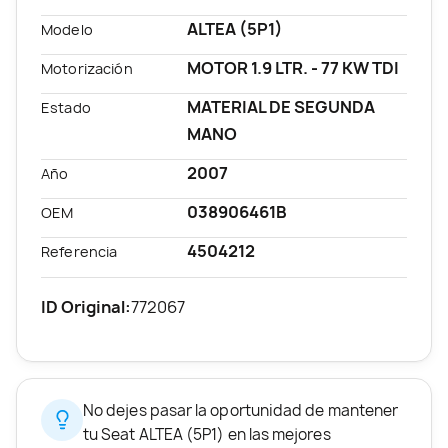
ALTEA (5P1)
Modelo
MOTOR 1.9 LTR. - 77 KW TDI
Motorización
MATERIAL DE SEGUNDA
Estado
MANO
2007
Año
038906461B
OEM
4504212
Referencia
ID Original:
772067
No dejes pasar la oportunidad de mantener
tu Seat ALTEA (5P1) en las mejores