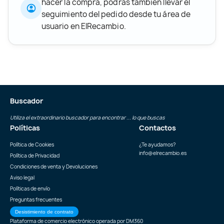
hacer la compra, podrás también llevar el
seguimiento del pedido desde tu área de
usuario en ElRecambio.
Buscador
Utiliza el extraordinario buscador para encontrar ... lo que buscas
Políticas
Contactos
Política de Cookies
¿Te ayudamos?
info@elrecambio.es
Política de Privacidad
Condiciones de venta y Devoluciones
Aviso legal
Políticas de envío
Preguntas frecuentes
Desistimiento de contrato
Plataforma de comercio electrónico operada por
DM360