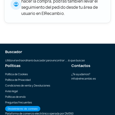
hacer la compra, podrás también llevar el
seguimiento del pedido desde tu área de
usuario en ElRecambio.
Buscador
Utiliza el extraordinario buscador para encontrar ... lo que buscas
Políticas
Contactos
Política de Cookies
¿Te ayudamos?
info@elrecambio.es
Política de Privacidad
Condiciones de venta y Devoluciones
Aviso legal
Políticas de envío
Preguntas frecuentes
Desistimiento de contrato
Plataforma de comercio electrónico operada por
DM360