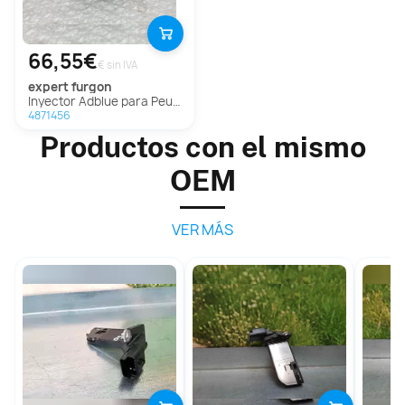
66,55€
€ sin IVA
expert furgon
Inyector Adblue para Peugeot Expert Furgón
4871456
Productos con el mismo
OEM
VER MÁS