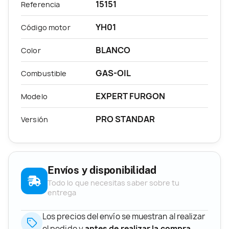
15151
Referencia
YH01
Código motor
BLANCO
Color
GAS-OIL
Combustible
EXPERT FURGON
Modelo
PRO STANDAR
Versión
Envíos y disponibilidad
Todo lo que necesitas saber sobre tu
entrega
Los precios del envío se muestran al realizar
el pedido y
antes de realizar la compra
.