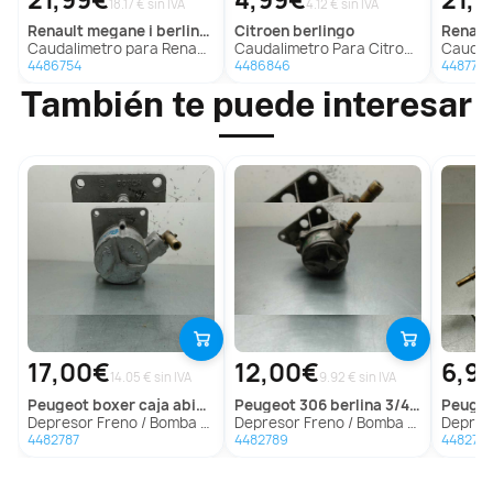
18.17 € sin IVA
4.12 € sin IVA
renault
megane i berlina hatchback (ba0)
citroen
berlingo
renaul
Caudalimetro para Renault Megane I Berlina Hatchback (Ba0)
Caudalimetro Para Citroen Berlingo
Caudalimetro p
4486754
4486846
4487776
También te puede interesar
17,00€
12,00€
6,9
14.05 € sin IVA
9.92 € sin IVA
peugeot
boxer caja abierta (rs2850)(330)('02->)
peugeot
306 berlina 3/4/5 puertas (s2)
peuge
Depresor Freno / Bomba Vacio para Peugeot Boxer Caja Abierta (Rs2850)(330)('02->)
Depresor Freno / Bomba Vacio para Peugeot 306 Berlina 3/4/5 Puertas (S2)
Depresor Freno 
4482787
4482789
448279