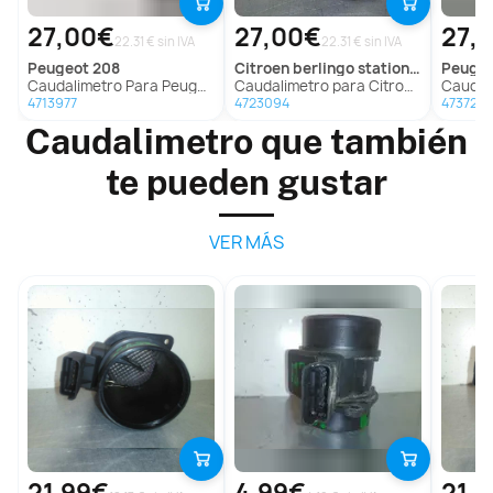
27,00€
27,00€
27,
22.31 € sin IVA
22.31 € sin IVA
peugeot
208
citroen
berlingo station wagon
peuge
Caudalimetro Para Peugeot 208
Caudalimetro para Citroën Berlingo Station Wagon
Caudali
4713977
4723094
4737214
Caudalimetro que también
te pueden gustar
VER MÁS
21,99€
4,99€
21,