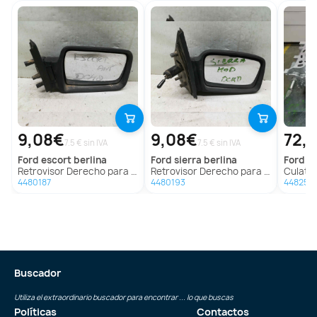
9,08€
9,08€
72,
7.5 € sin IVA
7.5 € sin IVA
ford
escort berlina
ford
sierra berlina
ford
mo
Retrovisor Derecho para Ford Escort Berlina
Retrovisor Derecho para Ford Sierra Berlina
Culata p
4480187
4480193
448252
Buscador
Utiliza el extraordinario buscador para encontrar ... lo que buscas
Políticas
Contactos