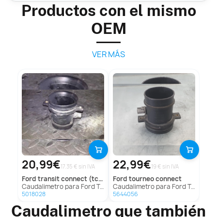
Productos con el mismo
OEM
VER MÁS
20,99€
22,99€
17.35 € sin IVA
19 € sin IVA
ford
transit connect (tc7)
ford
tourneo connect
Caudalimetro para Ford Transit Connect (Tc7)
Caudalimetro para Ford Tourneo Connect
5018028
5644056
Caudalimetro que también