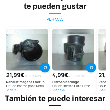
te pueden gustar
VER MÁS
21,99€
4,99€
21,
18.17 € sin IVA
4.12 € sin IVA
renault
megane i berlina hatchback (ba0)
citroen
berlingo
renaul
Caudalimetro para Renault Megane I Berlina Hatchback (Ba0)
Caudalimetro Para Citroen Berlingo
Caudalimetro p
4486754
4486846
4487776
También te puede interesar