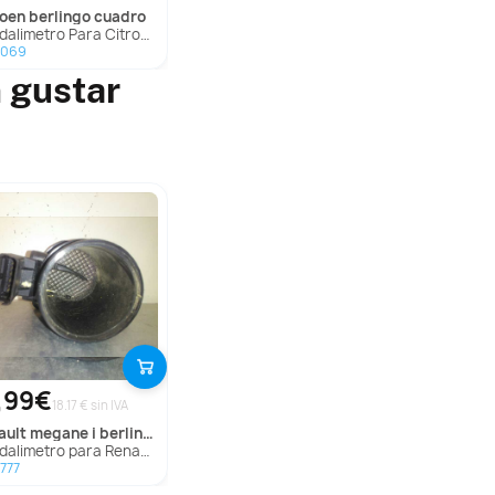
troen
berlingo cuadro
alimetro Para Citroen Berlingo Cuadro
2069
 gustar
,99€
18.17 € sin IVA
ault
megane i berlina hatchback (ba0)
imetro para Renault Megane I Berlina Hatchback (Ba0)
777