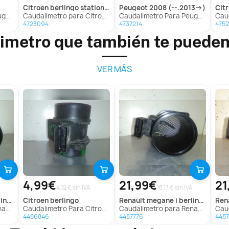
citroen
berlingo station wagon
peugeot
2008 (--.2013->)
ci
208
Caudalimetro para Citroën Berlingo Station Wagon
Caudalimetro Para Peugeot 2008
Caud
4723094
4737214
475
imetro que también te pueden
VER MÁS
4,99€
21,99€
21
4.12 € sin IVA
18.17 € sin IVA
ba0)
citroen
berlingo
renault
megane i berlina hatchback (ba0)
ren
(Ba0)
Caudalimetro Para Citroen Berlingo
Caudalimetro para Renault Megane I Berlina Hatchback (Ba0)
Caudal
4486846
4487776
4487