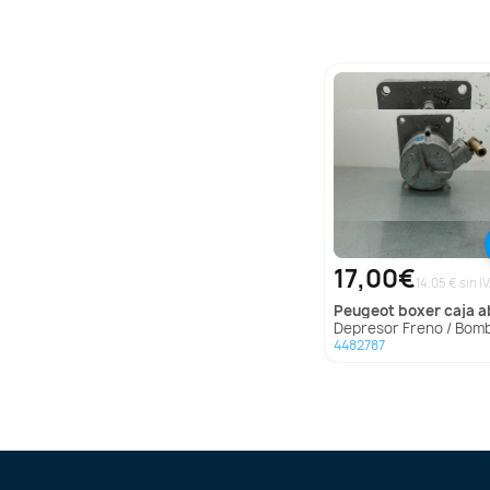
17,00€
14.05 € sin I
peugeot
boxer caja abierta (rs2850)(330)('
Depresor Freno / Bomba Vacio para Peugeot Boxer Caja Abierta (Rs2850)(330
4482787