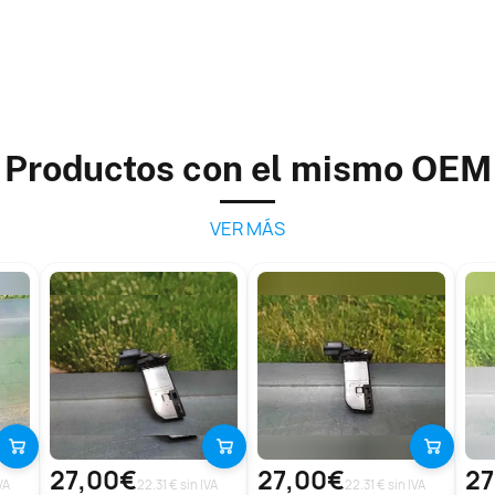
Productos con el mismo OEM
VER MÁS
27,00€
27,00€
27
VA
22.31 € sin IVA
22.31 € sin IVA