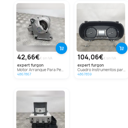
42,66€
104,06€
€ sin IVA
€ sin IVA
expert furgon
expert furgon
Motor Arranque Para Peugeot Expert Furgón
Cuadro Instrumentos para Peugeot Expert Furgón
4867867
4867859