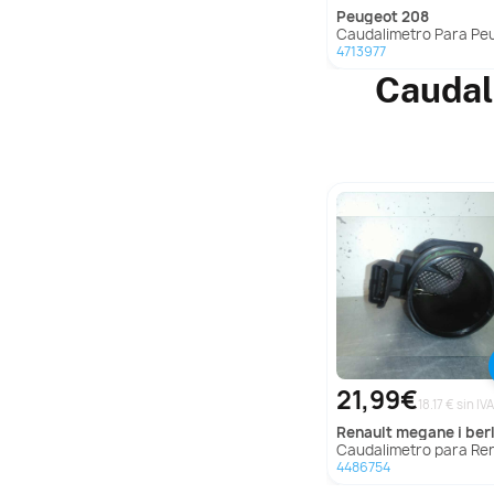
peugeot
208
Caudalimetro Para Peugeot 
4713977
Caudal
21,99€
18.17 € sin IVA
renault
megane i berlina hatchback (
Caudalimetro para Renault Megane I Berlina Hatchback 
4486754