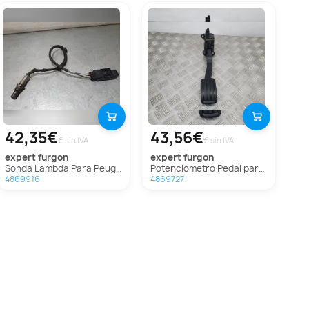
42,35€
43,56€
€ sin IVA
€ sin IVA
expert furgon
expert furgon
Sonda Lambda Para Peugeot Expert Furgón
Potenciometro Pedal para Peugeot Expert Furgón
4869916
4869727