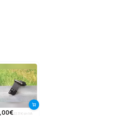
,00€
22.31 € sin IVA