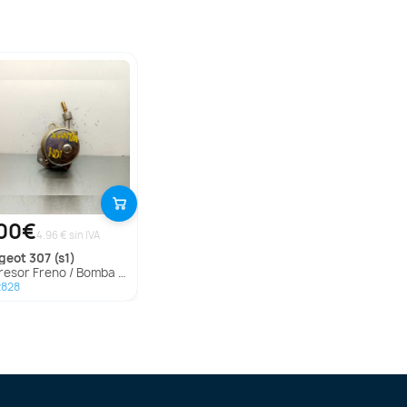
00€
4.96 € sin IVA
ugeot
307 (s1)
or Freno / Bomba Vacio para Peugeot 307 (S1)
2828