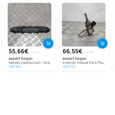
55,66€
66,55€
€ sin IVA
€ sin IVA
expert furgon
expert furgon
Mando Calefaccion / Aire Acondicionado para Peugeot Expert Furgón
Inyector Adblue Para Peugeot Expert Furgón
4867864
4869723