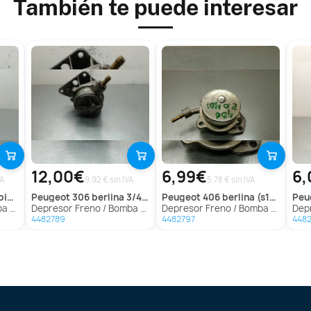
También te puede interesar
12,00€
6,99€
6,
VA
9.92 € sin IVA
5.78 € sin IVA
02->)
peugeot
306 berlina 3/4/5 puertas (s2)
peugeot
406 berlina (s1/s2)
pe
)('02->)
Depresor Freno / Bomba Vacio para Peugeot 306 Berlina 3/4/5 Puertas (S2)
Depresor Freno / Bomba Vacio para Peugeot 406 Berlina (S1/S2)
Depres
4482789
4482797
448