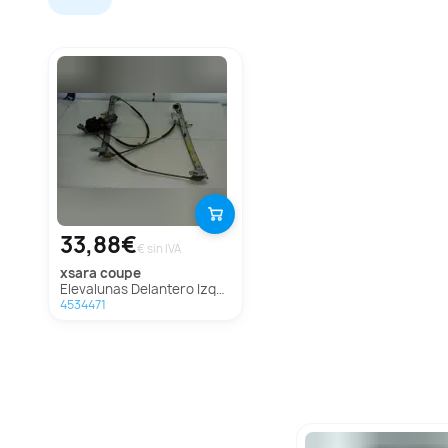
33,88€
€ sin IVA
xsara coupe
Elevalunas Delantero Izquierdo Para Citroen Xsara Coupe
4534471