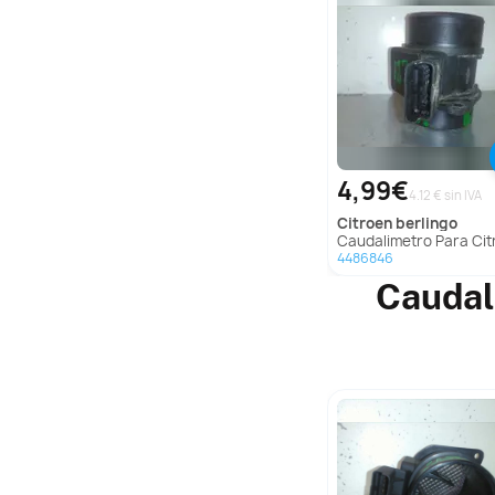
4,99€
4.12 € sin IVA
citroen
berlingo
Caudalimetro Para Citroen Berli
4486846
Caudal