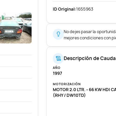
ID Original:
1655963
No dejes pasar la oportuni
mejores condiciones con pie
Descripción de Cauda
AÑO
1997
MOTORIZACIÓN
MOTOR 2.0 LTR. - 66 KW HDI C
(RHY / DW10TD)