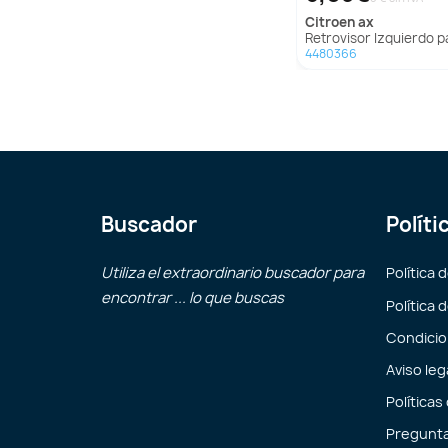
citroen
ax
Retrovisor Izquierdo para Citroën
4480366
Buscador
Políti
Utiliza el extraordinario buscador para
Política 
encontrar ... lo que buscas
Política 
Condicio
Aviso leg
Políticas
Pregunta