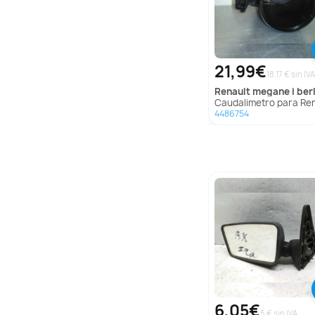
21,99€
18.17 € sin IVA
renault
megane i berlina hatchback (
Caudalimetro para Renault Megane I Berlina Hatchback 
4486754
6,05€
5 € sin IVA