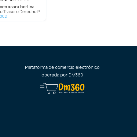
troen
xsara berlina
 Trasero Derecho Para Citroen Xsara Berlina
1002
Plataforma de comercio electrónico
operada por
DM360