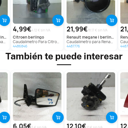
4,99€
21,99€
21
4.12 € sin IVA
18.17 € sin IVA
ba0)
citroen
berlingo
renault
megane i berlina hatchback (ba0)
ren
(Ba0)
Caudalimetro Para Citroen Berlingo
Caudalimetro para Renault Megane I Berlina Hatchback (Ba0)
Caudal
4486846
4487776
4487
También te puede interesar
6,05€
12,10€
12
5 € sin IVA
10 € sin IVA