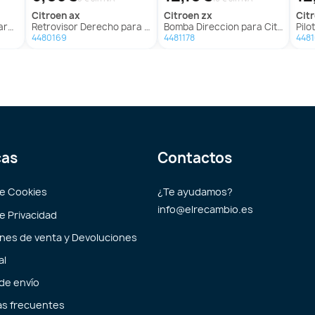
citroen
ax
citroen
zx
ci
 Ax
Retrovisor Derecho para Citroën Ax
Bomba Direccion para Citroën Zx
Piloto
4480169
4481178
448
cas
Contactos
de Cookies
¿Te ayudamos?
info@elrecambio.es
de Privacidad
nes de venta y Devoluciones
al
 de envío
s frecuentes