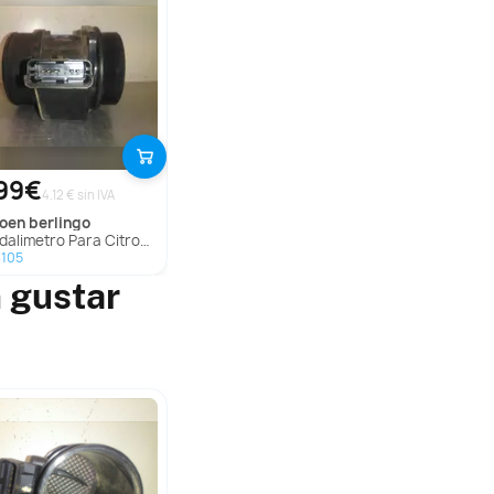
99€
4.12 € sin IVA
troen
berlingo
alimetro Para Citroen Berlingo
3105
 gustar