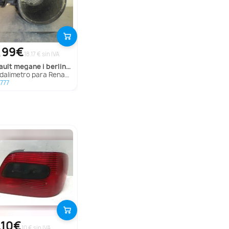
,99€
18.17 € sin IVA
ault
megane i berlina hatchback (ba0)
imetro para Renault Megane I Berlina Hatchback (Ba0)
777
,10€
10 € sin IVA