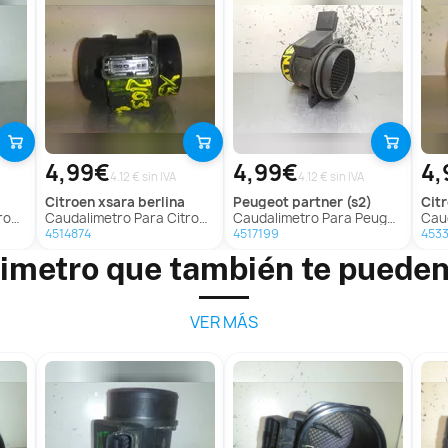
4,99€
4,99€
4,
4.12 € sin IVA
4.12 € sin IVA
citroen
xsara berlina
peugeot
partner (s2)
ci
ngo
Caudalimetro Para Citroen Xsara Berlina
Caudalimetro Para Peugeot Partner
Caud
4514874
4517199
453
imetro que también te pueden
VER MÁS