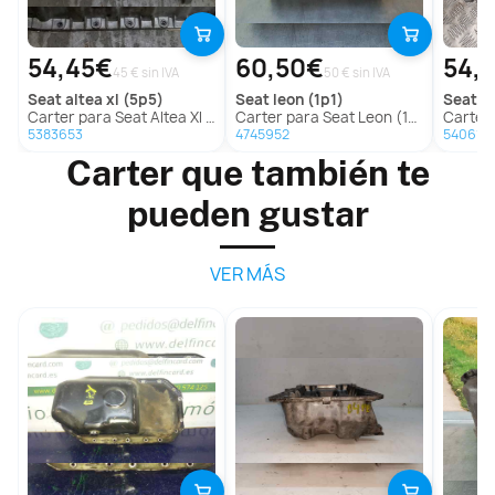
54,45€
60,50€
54,
45 € sin IVA
50 € sin IVA
seat
altea xl (5p5)
seat
leon (1p1)
seat
al
Carter para Seat Altea Xl (5P5)
Carter para Seat Leon (1P1)
Carter 
5383653
4745952
540614
Carter que también te
pueden gustar
VER MÁS