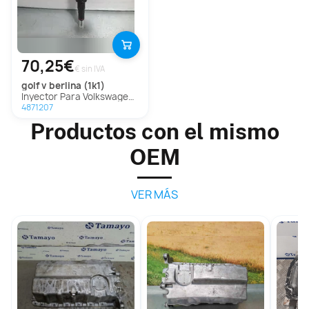
70,25€
€ sin IVA
golf v berlina (1k1)
Inyector Para Volkswagen Golf V Berlina
4871207
Productos con el mismo
OEM
VER MÁS