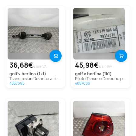
36,68€
45,98€
€ sin IVA
€ sin IVA
golf v berlina (1k1)
golf v berlina (1k1)
Transmision Delantera Izquierda Para Volkswagen Golf V Berlina
Piloto Trasero Derecho para Volkswagen Golf V Berlina (1K1)
4857695
4857686