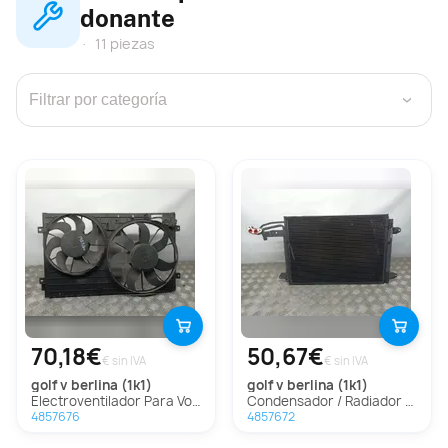
donante
11 piezas
›
70,18€
50,67€
€ sin IVA
€ sin IVA
golf v berlina (1k1)
golf v berlina (1k1)
Electroventilador Para Volkswagen Golf V Berlina
Condensador / Radiador Aire Acondicionado Para Volkswagen Golf V Berlina
4857676
4857672