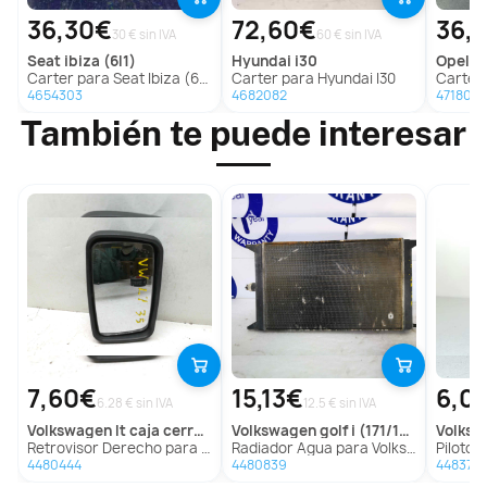
36,30€
72,60€
36,
30 € sin IVA
60 € sin IVA
seat
ibiza (6l1)
hyundai
i30
opel
co
Carter para Seat Ibiza (6L1)
Carter para Hyundai I30
Carte
4654303
4682082
4718001
También te puede interesar
7,60€
15,13€
6,0
6.28 € sin IVA
12.5 € sin IVA
volkswagen
lt caja cerrada / combi
volkswagen
golf i (171/173)
volks
Retrovisor Derecho para Volkswagen Lt Caja Cerrada / Combi
Radiador Agua para Volkswagen Golf I (171/173)
Piloto Delanter
4480444
4480839
448375