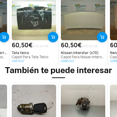
60,50€
60,50€
60
50 € sin IVA
50 € sin IVA
(->'02)
tata
telco
nissan
interstar (x70)
ren
ada
Capot Para Tata Telco
Capot Para Nissan Interstar
Cap
4561047
4586740
458
También te puede interesar