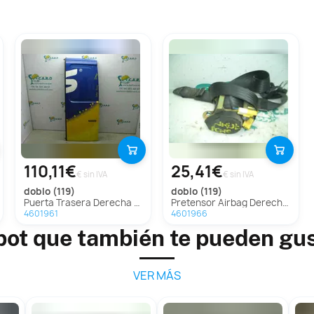
110,11€
25,41€
€ sin IVA
€ sin IVA
doblo (119)
doblo (119)
Puerta Trasera Derecha Carga Para Fiat Doblo
Pretensor Airbag Derecho Para Fiat Doblo
4601961
4601966
ot que también te pueden gu
VER MÁS