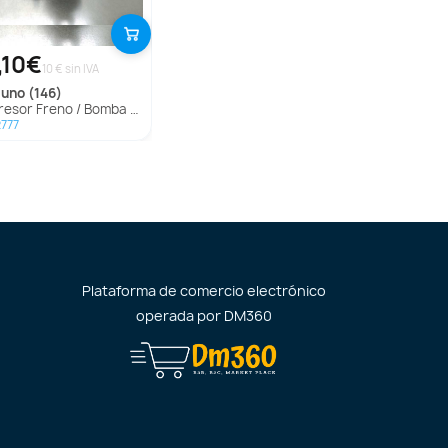
,10€
10 € sin IVA
uno (146)
sor Freno / Bomba Vacio para Fiat Uno (146)
777
Plataforma de comercio electrónico
operada por
DM360