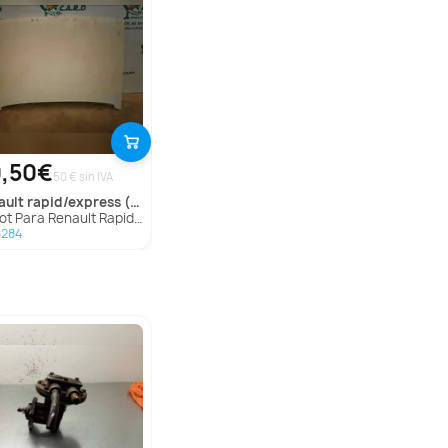
,50€
50 € sin IVA
ault
rapid/express (f40)
ot Para Renault Rapid/Express
8284