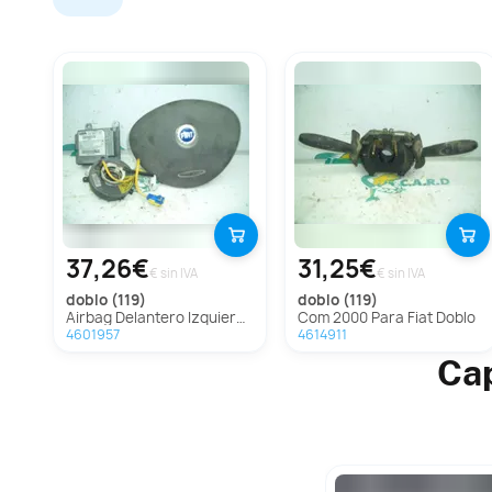
37,26€
31,25€
€ sin IVA
€ sin IVA
doblo (119)
doblo (119)
Airbag Delantero Izquierdo Para Fiat Doblo
Com 2000 Para Fiat Doblo
4601957
4614911
Cap