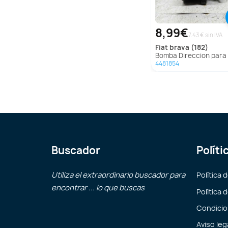
8,99€
7.43 € sin IVA
fiat
brava (182)
Bomba Direccion para Fiat Brava 
4481854
Buscador
Políti
Utiliza el extraordinario buscador para
Política 
encontrar ... lo que buscas
Política 
Condicio
Aviso leg