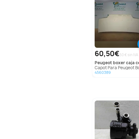
60,50€
50 € sin IVA
peugeot
boxer caja cerrada (rs2850)(230)
Capot Para Peugeot Boxer Caja Cerr
4560389